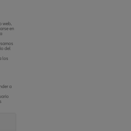
o web,
narse en
la
 usamos
io del
a los
nder a
uario
s