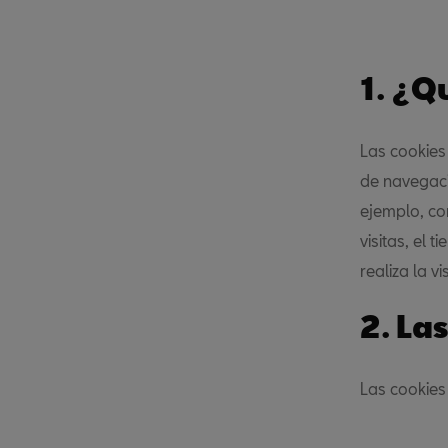
1. ¿Q
Las cookies
de navegaci
ejemplo, co
visitas, el
realiza la vi
2. La
Las cookies 