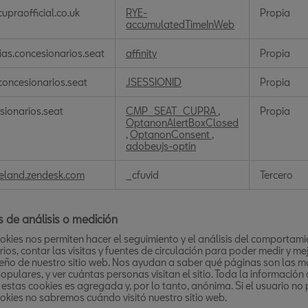
s
upraofficial.co.uk
RYE-
Propia
s
accumulatedTimeInWeb
ias.concesionarios.seat
affinity
Propia
oncesionarios.seat
JSESSIONID
Propia
sionarios.seat
CMP_SEAT_CUPRA
,
Propia
OptanonAlertBoxClosed
,
OptanonConsent
,
adobeujs-optin
reland.zendesk.com
_cfuvid
Tercero
 de análisis o medición
okies nos permiten hacer el seguimiento y el análisis del comportam
rios, contar las visitas y fuentes de circulación para poder medir y mej
ño de nuestro sitio web. Nos ayudan a saber qué páginas son las m
pulares, y ver cuántas personas visitan el sitio. Toda la información
estas cookies es agregada y, por lo tanto, anónima. Si el usuario no
okies no sabremos cuándo visitó nuestro sitio web.