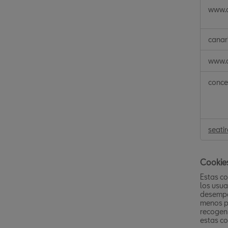
Cookie
www.c
técnica
canar
www.c
conce
seati
Cookies
Estas co
los usua
desempe
menos po
recogen 
estas co