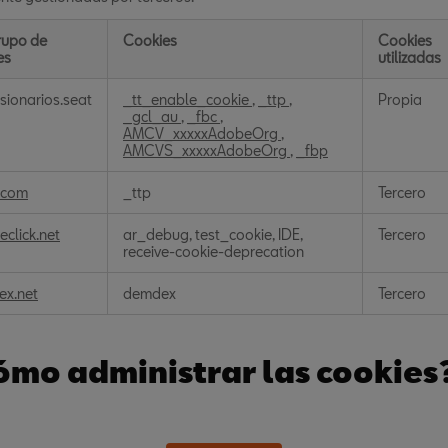
rupo de
Cookies
Cookies
es
utilizadas
s
sionarios.seat
_tt_enable_cookie
,
_ttp
,
Propia
_gcl_au
,
_fbc
,
dad
AMCV_xxxxxAdobeOrg
,
tamental
AMCVS_xxxxxAdobeOrg
,
_fbp
k.com
_ttp
Tercero
eclick.net
ar_debug, test_cookie, IDE,
Tercero
receive-cookie-deprecation
x.net
demdex
Tercero
ómo administrar las cookies