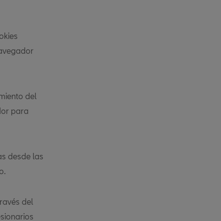
okies
navegador
amiento del
dor para
as desde las
o.
través del
esionarios