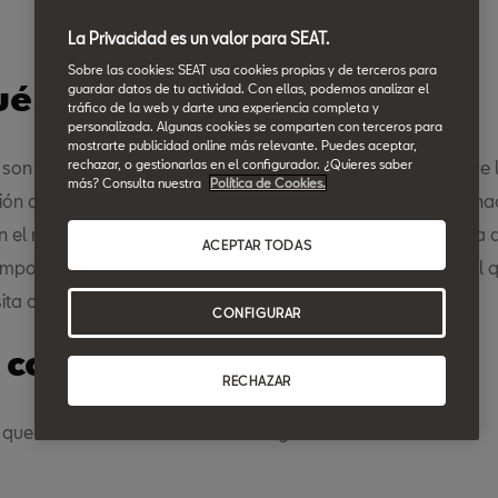
La Privacidad es un valor para SEAT.
Sobre las cookies: SEAT usa cookies propias y de terceros para
ué son las cookies?
guardar datos de tu actividad. Con ellas, podemos analizar el
tráfico de la web y darte una experiencia completa y
personalizada. Algunas cookies se comparten con terceros para
mostrarte publicidad online más relevante. Puedes aceptar,
rechazar, o gestionarlas en el configurador. ¿Quieres saber
 son ficheros que almacenan y recuperan información sobre 
más? Consulta nuestra
Política de Cookies.
ón del usuario. La información que se obtiene está relaciona
n el número de nuevos usuarios, la frecuencia y reincidencia 
ACEPTAR TODAS
 tiempo que dura la misma, el navegador o el equipo desde el 
sita o se ejecuta la aplicación.
CONFIGURAR
s cookies que utilizamos.
RECHAZAR
que utiliza este sitio web son las siguientes: