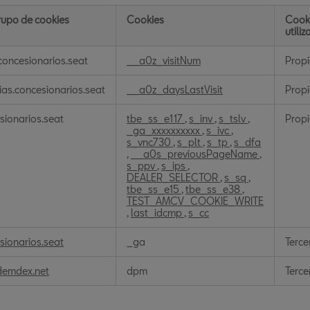
upo de cookies
Cookies
Cook
utili
s
oncesionarios.seat
__a0z_visitNum
Prop
ias.concesionarios.seat
__a0z_daysLastVisit
Prop
ón
sionarios.seat
tbe_ss_e117
,
s_inv
,
s_tslv
,
Prop
_ga_xxxxxxxxxx
,
s_ivc
,
s_vnc730
,
s_plt
,
s_tp
,
s_dfa
,
__a0s_previousPageName
,
s_ppv
,
s_ips
,
DEALER_SELECTOR
,
s_sq
,
tbe_ss_e15
,
tbe_ss_e38
,
TEST_AMCV_COOKIE_WRITE
,
last_idcmp
,
s_cc
sionarios.seat
_ga
Terce
demdex.net
dpm
Terce