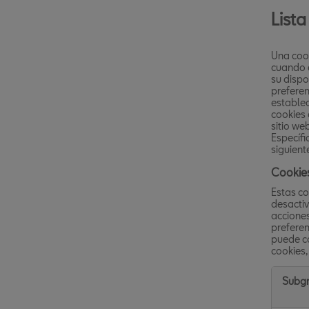
Lista
Una cook
cuando e
su dispo
preferen
establec
cookies 
sitio we
Específi
siguient
Cookies
Estas co
desactiv
acciones
preferenc
puede co
cookies,
Subgr