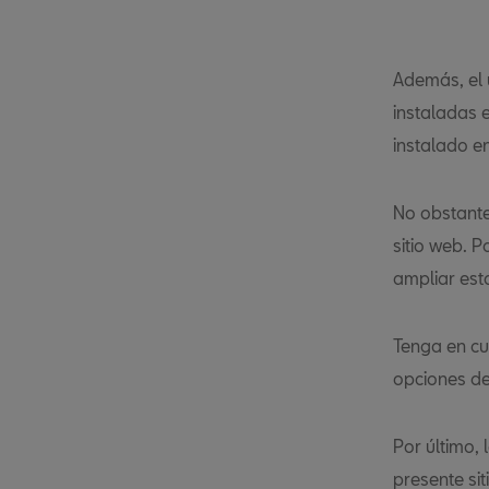
Además, el u
instaladas 
instalado en
No obstante,
sitio web. 
ampliar est
Tenga en cu
opciones de
Por último,
presente si