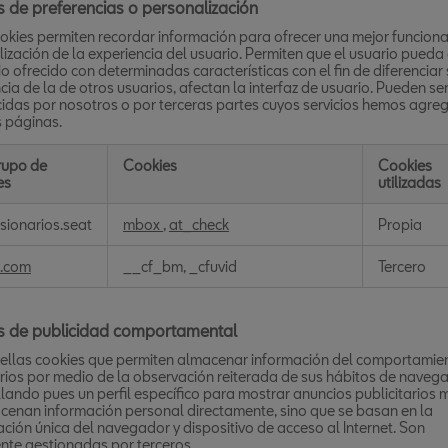
 de preferencias o personalización
okies permiten recordar información para ofrecer una mejor funciona
ización de la experiencia del usuario. Permiten que el usuario pueda
cio ofrecido con determinadas características con el fin de diferenciar
cia de la de otros usuarios, afectan la interfaz de usuario. Pueden se
idas por nosotros o por terceras partes cuyos servicios hemos agre
s páginas.
rupo de
Cookies
Cookies
es
utilizadas
s
sionarios.seat
mbox
,
at_check
Propia
ncias
.com
__cf_bm, _cfuvid
Tercero
lización
s de publicidad comportamental
ellas cookies que permiten almacenar información del comportamie
rios por medio de la observación reiterada de sus hábitos de navega
lando pues un perfil específico para mostrar anuncios publicitarios 
enan información personal directamente, sino que se basan en la
cación única del navegador y dispositivo de acceso al Internet. Son
nte gestionadas por terceros.