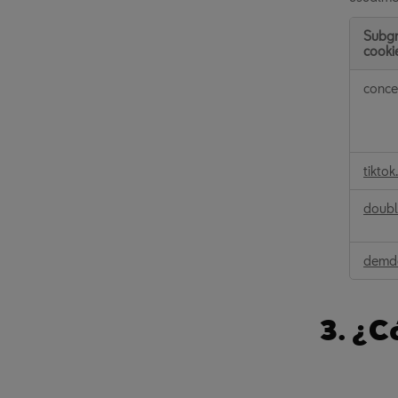
Subg
cooki
Cookie
conce
de
publici
compor
tikto
doubl
demde
3. ¿C