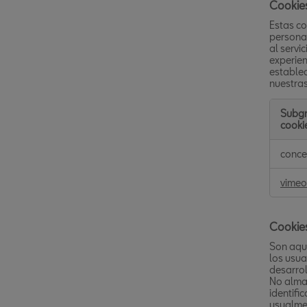
Cookies
Estas co
personal
al servi
experien
establec
nuestra
Subg
cooki
Cookie
conce
de
prefere
vimeo
o
persona
Cookie
Son aqu
los usua
desarrol
No almac
identifi
usualme