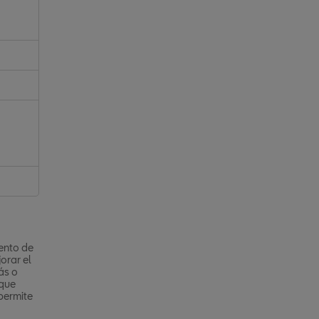
iento de
orar el
ás o
 que
 permite