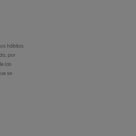
los hábitos
da, por
de las
que se