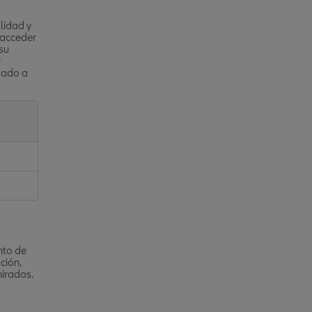
lidad y
 acceder
 su
r
gado a
nto de
ción,
mirados.