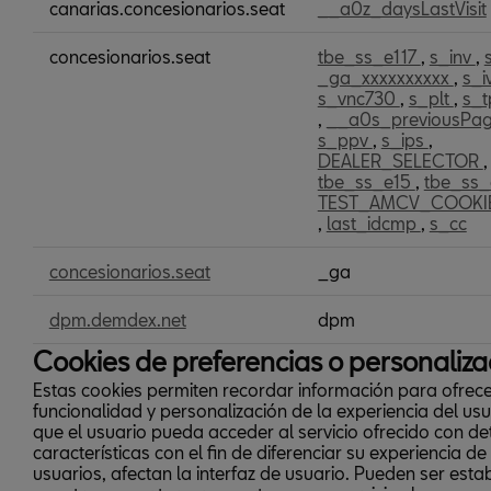
o
canarias.concesionarios.seat
__a0z_daysLastVisit
medición
concesionarios.seat
tbe_ss_e117
,
s_inv
,
_ga_xxxxxxxxxx
,
s_i
s_vnc730
,
s_plt
,
s_
,
__a0s_previousP
s_ppv
,
s_ips
,
DEALER_SELECTOR
tbe_ss_e15
,
tbe_ss
TEST_AMCV_COOKI
,
last_idcmp
,
s_cc
concesionarios.seat
_ga
dpm.demdex.net
dpm
Cookies de preferencias o personaliza
Estas cookies permiten recordar información para ofrec
funcionalidad y personalización de la experiencia del usu
que el usuario pueda acceder al servicio ofrecido con d
características con el fin de diferenciar su experiencia de
usuarios, afectan la interfaz de usuario. Pueden ser esta