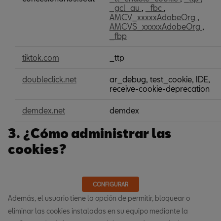
de
_gcl_au
,
_fbc
,
publicidad
AMCV_xxxxxAdobeOrg
,
comportamental
AMCVS_xxxxxAdobeOrg
,
_fbp
tiktok.com
_ttp
doubleclick.net
ar_debug, test_cookie, IDE,
receive-cookie-deprecation
demdex.net
demdex
3. ¿Cómo administrar las
cookies?
CONFIGURAR
Además, el usuario tiene la opción de permitir, bloquear o
eliminar las cookies instaladas en su equipo mediante la