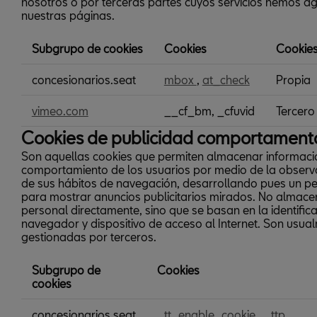
nosotros o por terceras partes cuyos servicios hemos 
nuestras páginas.
Subgrupo de cookies
Cookies
Cookies
Cookies
concesionarios.seat
mbox
,
at_check
Propia
de
preferencias
o
vimeo.com
__cf_bm, _cfuvid
Tercero
personalización
Cookies de publicidad comportament
Son aquellas cookies que permiten almacenar informaci
comportamiento de los usuarios por medio de la observ
de sus hábitos de navegación, desarrollando pues un per
para mostrar anuncios publicitarios mirados. No almace
personal directamente, sino que se basan en la identifica
navegador y dispositivo de acceso al Internet. Son usua
gestionadas por terceros.
Subgrupo de
Cookies
cookies
Cookies
concesionarios.seat
_tt_enable_cookie
,
_ttp
,