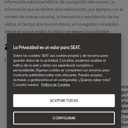
información sobre los hábitos de navegación del usuario. La
información que se obtiene está relacionada, por ejemplo, con el
número de nuevos usuarios, la frecuencia y reincidencia de las
visitas, el tiempo que dura la misma, el navegador o el equipo
desde el que se realiza la visita o se ejecuta la aplicación.
2. Las cookies que utilizamos.
La Privacidad es un valor para SEAT.
Sobre las cookies: SEAT usa cookies propias y de terceros para
Las cookies que utiliza este sitio web son las siguientes:
guardar datos de tu actividad. Con ellas, podemos analizar el
tráfico de la web y darte una experiencia completa y
personalizada. Algunas cookies se comparten con terceros para
mostrarte publicidad online más relevante. Puedes aceptar,
Lista de cookies
rechazar, o gestionarlas en el configurador. ¿Quieres saber más?
Consulta nuestra
Política de Cookies.
Una cookie es un fragmento pequeño de datos (archivos
un sitio web, cuando es visitado por un usuario, le pregu
navegador para almacenarse en su dispositivo y así rec
ACEPTAR TODAS
información acerca de usted, como por ejemplo la prefe
idioma o su información para iniciar sesión. Estas cookie
establecidas por nosotros, y se llaman cookies de prime
CONFIGURAR
También usamos cookies de terceras partes (que son co
dominio diferente al dominio del sitio web que está visit