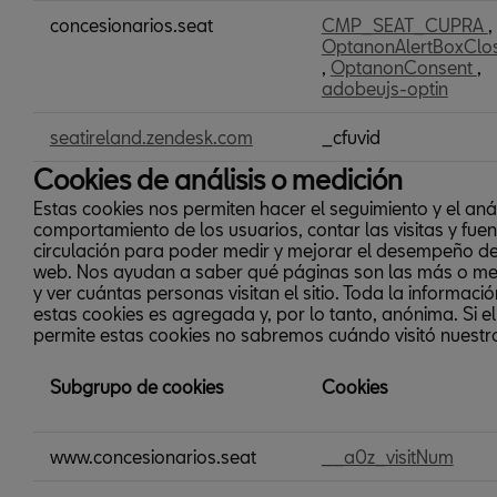
concesionarios.seat
CMP_SEAT_CUPRA
,
OptanonAlertBoxClo
,
OptanonConsent
,
adobeujs-optin
seatireland.zendesk.com
_cfuvid
Cookies de análisis o medición
Estas cookies nos permiten hacer el seguimiento y el anál
comportamiento de los usuarios, contar las visitas y fue
circulación para poder medir y mejorar el desempeño de 
web. Nos ayudan a saber qué páginas son las más o me
y ver cuántas personas visitan el sitio. Toda la informac
estas cookies es agregada y, por lo tanto, anónima. Si e
permite estas cookies no sabremos cuándo visitó nuestro
Subgrupo de cookies
Cookies
Cookies
www.concesionarios.seat
__a0z_visitNum
de
análisis