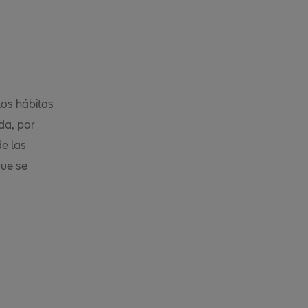
los hábitos
da, por
de las
que se