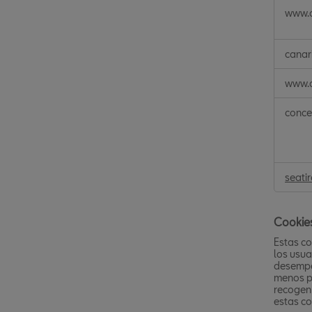
Cookie
www.c
técnica
canar
www.c
conce
seati
Cookies
Estas co
los usua
desempe
menos po
recogen 
estas co