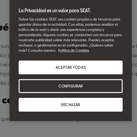
La Privacidad es un valor para SEAT.
Sobre las cookies: SEAT usa cookies propias y de terceros para
ué son las cookies?
guardar datos de tu actividad. Con ellas, podemos analizar el
tráfico de la web y darte una experiencia completa y
personalizada. Algunas cookies se comparten con terceros para
mostrarte publicidad online más relevante. Puedes aceptar,
rechazar, o gestionarlas en el configurador. ¿Quieres saber
 son ficheros que almacenan y recuperan información sobre 
más? Consulta nuestra
Política de Cookies.
ón del usuario. La información que se obtiene está relaciona
n el número de nuevos usuarios, la frecuencia y reincidencia 
ACEPTAR TODAS
 tiempo que dura la misma, el navegador o el equipo desde el 
sita o se ejecuta la aplicación.
CONFIGURAR
s cookies que utilizamos.
RECHAZAR
que utiliza este sitio web son las siguientes: