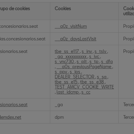
upo de cookies
Cookies
Cook
utili
s
oncesionarios.seat
__a0z_visitNum
Prop
ias.concesionarios.seat
__a0z_daysLastVisit
Prop
ón
sionarios.seat
tbe_ss_e117
,
s_inv
,
s_tslv
,
Prop
_ga_xxxxxxxxxx
,
s_ivc
,
s_vnc730
,
s_plt
,
s_tp
,
s_dfa
,
__a0s_previousPageName
,
s_ppv
,
s_ips
,
DEALER_SELECTOR
,
s_sq
,
tbe_ss_e15
,
tbe_ss_e38
,
TEST_AMCV_COOKIE_WRITE
,
last_idcmp
,
s_cc
sionarios.seat
_ga
Terce
demdex.net
dpm
Terce