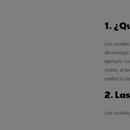
1. ¿Q
Las cookies
de navegaci
ejemplo, co
visitas, el
realiza la vi
2. La
Las cookies 