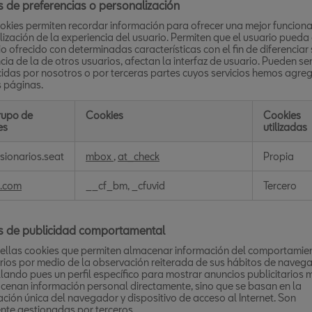
 de preferencias o personalización
okies permiten recordar información para ofrecer una mejor funciona
ización de la experiencia del usuario. Permiten que el usuario pueda
cio ofrecido con determinadas características con el fin de diferenciar
cia de la de otros usuarios, afectan la interfaz de usuario. Pueden se
idas por nosotros o por terceras partes cuyos servicios hemos agre
s páginas.
rupo de
Cookies
Cookies
es
utilizadas
s
sionarios.seat
mbox
,
at_check
Propia
ncias
.com
__cf_bm, _cfuvid
Tercero
lización
s de publicidad comportamental
ellas cookies que permiten almacenar información del comportamie
rios por medio de la observación reiterada de sus hábitos de navega
lando pues un perfil específico para mostrar anuncios publicitarios 
enan información personal directamente, sino que se basan en la
cación única del navegador y dispositivo de acceso al Internet. Son
nte gestionadas por terceros.