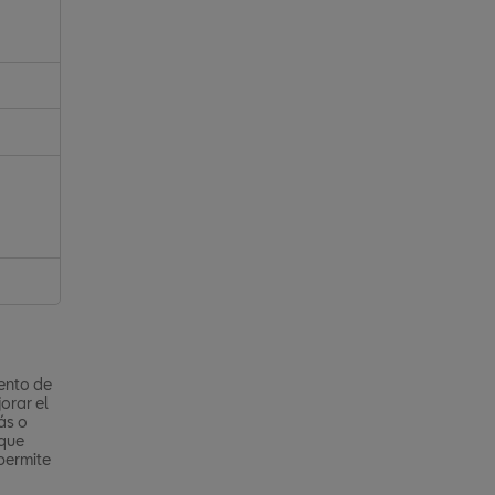
iento de
orar el
ás o
 que
 permite