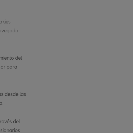
okies
navegador
amiento del
dor para
as desde las
o.
través del
esionarios