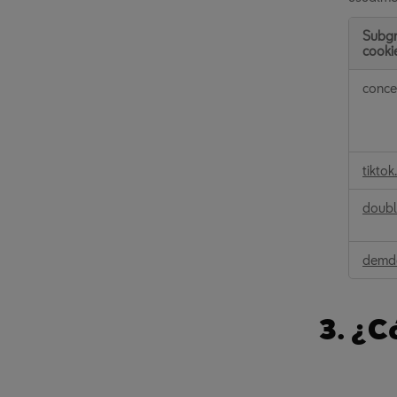
Subg
cooki
Cookie
conce
de
publici
compor
tikto
doubl
demde
3. ¿C