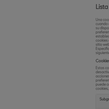
Lista
Una cook
cuando e
su dispo
preferen
establec
cookies 
sitio we
Específi
siguient
Cookies
Estas co
desactiv
acciones
preferenc
puede co
cookies,
Subgr