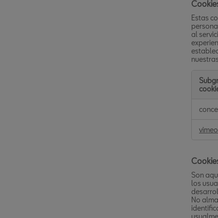
Cookies
Estas co
personal
al servi
experien
establec
nuestra
Subg
cooki
Cookie
conce
de
prefere
vimeo
o
persona
Cookie
Son aqu
los usua
desarrol
No almac
identifi
usualme