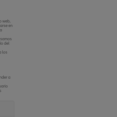
o web,
narse en
la
 usamos
io del
a los
nder a
uario
s