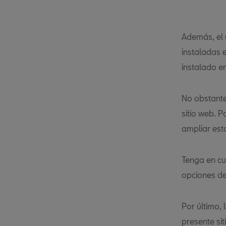
Además, el u
instaladas 
instalado en
No obstante,
sitio web. 
ampliar est
Tenga en cu
opciones de
Por último,
presente si