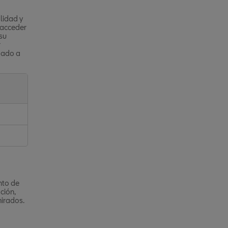
lidad y
 acceder
 su
r
gado a
nto de
ción,
mirados.