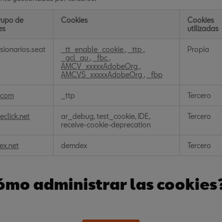
rupo de
Cookies
Cookies
es
utilizadas
s
sionarios.seat
_tt_enable_cookie
,
_ttp
,
Propia
_gcl_au
,
_fbc
,
dad
AMCV_xxxxxAdobeOrg
,
tamental
AMCVS_xxxxxAdobeOrg
,
_fbp
k.com
_ttp
Tercero
eclick.net
ar_debug, test_cookie, IDE,
Tercero
receive-cookie-deprecation
x.net
demdex
Tercero
ómo administrar las cookies