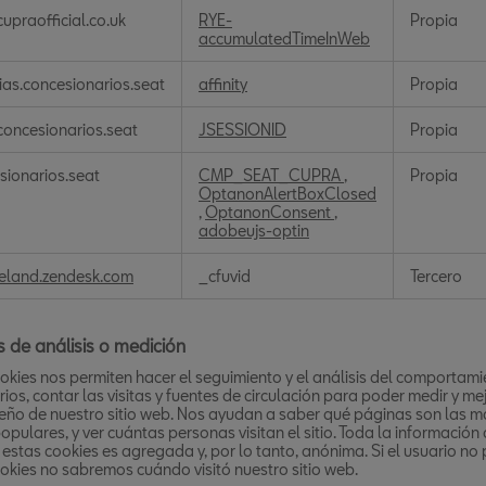
s
upraofficial.co.uk
RYE-
Propia
s
accumulatedTimeInWeb
ias.concesionarios.seat
affinity
Propia
oncesionarios.seat
JSESSIONID
Propia
sionarios.seat
CMP_SEAT_CUPRA
,
Propia
OptanonAlertBoxClosed
,
OptanonConsent
,
adobeujs-optin
reland.zendesk.com
_cfuvid
Tercero
 de análisis o medición
okies nos permiten hacer el seguimiento y el análisis del comportam
rios, contar las visitas y fuentes de circulación para poder medir y mej
ño de nuestro sitio web. Nos ayudan a saber qué páginas son las m
pulares, y ver cuántas personas visitan el sitio. Toda la información
estas cookies es agregada y, por lo tanto, anónima. Si el usuario no
okies no sabremos cuándo visitó nuestro sitio web.