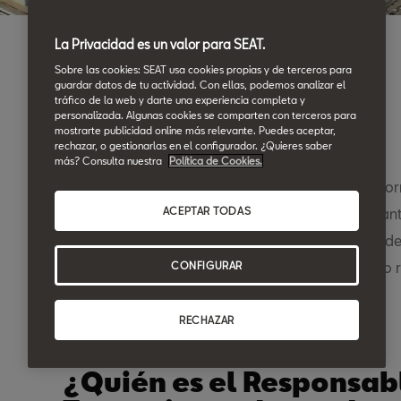
La Privacidad es un valor para SEAT.
Sobre las cookies: SEAT usa cookies propias y de terceros para
guardar datos de tu actividad. Con ellas, podemos analizar el
tráfico de la web y darte una experiencia completa y
personalizada. Algunas cookies se comparten con terceros para
Introducción
mostrarte publicidad online más relevante. Puedes aceptar,
rechazar, o gestionarlas en el configurador. ¿Quieres saber
más? Consulta nuestra
Política de Cookies.
Mediante la presente Política de Privacidad, le inf
tratamiento y uso de sus datos personales mediant
ACEPTAR TODAS
web, así como respecto al resto de tratamientos de
el responsable del tratamiento en su interacción o 
CONFIGURAR
RECHAZAR
¿Quién es el Responsab