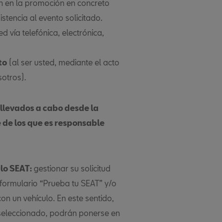
ón en la promoción en concreto
stencia al evento solicitado.
 vía telefónica, electrónica,
to
(al ser usted, mediante el acto
sotros).
 llevados a cabo desde la
 de los que es responsable
ulo SEAT:
gestionar su solicitud
formulario “Prueba tu SEAT” y/o
on un vehículo. En este sentido,
seleccionado, podrán ponerse en