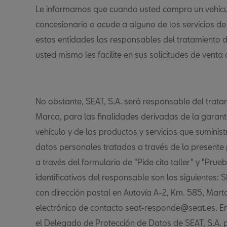
Le informamos que cuando usted compra un vehícu
concesionario o acude a alguno de los servicios d
estas entidades las responsables del tratamiento 
usted mismo les facilite en sus solicitudes de venta 
No obstante, SEAT, S.A. será responsable del trat
Marca, para las finalidades derivadas de la garant
vehículo y de los productos y servicios que suminis
datos personales tratados a través de la present
a través del formulario de "Pide cita taller" y "Prue
identificativos del responsable son los siguientes: 
con dirección postal en Autovía A-2, Km. 585, Marto
electrónico de contacto seat-responde@seat.es. En
el Delegado de Protección de Datos de SEAT, S.A. p