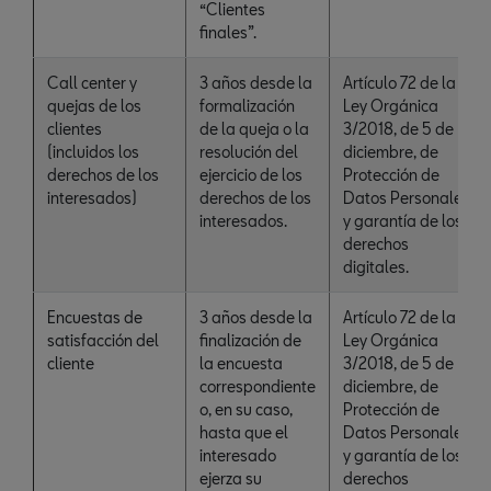
“Clientes
finales”.
Call center y
3 años desde la
Artículo 72 de la
quejas de los
formalización
Ley Orgánica
clientes
de la queja o la
3/2018, de 5 de
(incluidos los
resolución del
diciembre, de
derechos de los
ejercicio de los
Protección de
interesados)
derechos de los
Datos Personales
interesados.
y garantía de los
derechos
digitales.
Encuestas de
3 años desde la
Artículo 72 de la
satisfacción del
finalización de
Ley Orgánica
cliente
la encuesta
3/2018, de 5 de
correspondiente
diciembre, de
o, en su caso,
Protección de
hasta que el
Datos Personales
interesado
y garantía de los
ejerza su
derechos