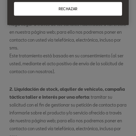
contacto con el Concesionario/Servicio Autorizado a través
del formulario “Atención al Cliente – Ponte en contacto con
RECHAZAR
nosotros”, con el fin de gestionar las consultas que nos
haga llegar a través de los canales habilitados a tal efecto
en nuestra página web; para ello nos podremos poner en
contacto con usted vía telefónica, electrónica, incluso por
sms.
Este tratamiento está basado en su consentimiento (al ser
usted, mediante el acto positivo de envío de la solicitud de
contacto con nosotros).
2. Liquidación de stock, alquiler de vehículo, campaña
táctica taller e interés por una oferta
: tramitar su
solicitud con el fin de gestionar su petición de contacto para
informarle sobre el producto y/o servicio ofrecido a través
de nuestra página web; para ello nos podremos poner en
contacto con usted vía telefónica, electrónica, incluso por