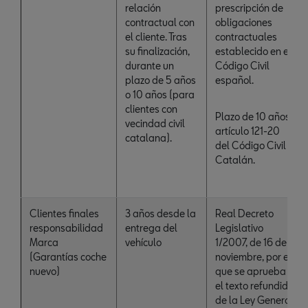
relación
prescripción de
contractual con
obligaciones
el cliente. Tras
contractuales
su finalización,
establecido en el
durante un
Código Civil
plazo de 5 años
español.
o 10 años (para
clientes con
Plazo de 10 años:
vecindad civil
artículo 121-20
catalana).
del Código Civil
Catalán.
Clientes finales
3 años desde la
Real Decreto
responsabilidad
entrega del
Legislativo
Marca
vehículo
1/2007, de 16 de
(Garantías coche
noviembre, por el
nuevo)
que se aprueba
el texto refundido
de la Ley General