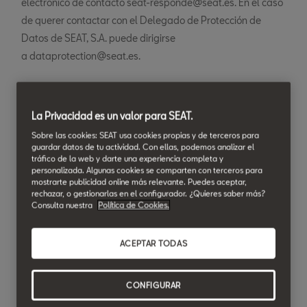
electrónico de contacto seat-responde@seat.es. En el caso
de querer contactar con el Delegado de Protección de
Datos de SEAT, S.A. puede dirigirse
a dataprotection@seat.es.
¿Con qué finalidad tratamos
La Privacidad es un valor para SEAT.
sus datos? y ¿cuál es la
Sobre las cookies: SEAT usa cookies propias y de terceros para
legitimación para su
guardar datos de tu actividad. Con ellas, podemos analizar el
tráfico de la web y darte una experiencia completa y
tratamiento?
personalizada. Algunas cookies se comparten con terceros para
mostrarte publicidad online más relevante. Puedes aceptar,
rechazar, o gestionarlas en el configurador. ¿Quieres saber más?
Finalidades y legitimación de los tratamientos
Consulta nuestra
Política de Cookies.
llevados a cabo desde la presente página web y otros
formularios online de los que es responsable el
ACEPTAR TODAS
Concesionario/Servicio Autorizado:
CONFIGURAR
1. Contacto:
gestionar sus solicitudes cuando se pone en