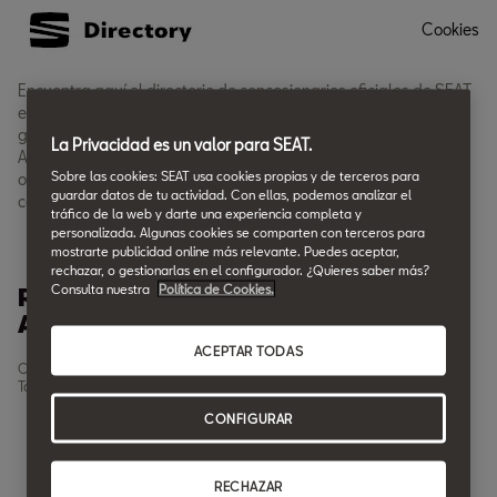
Cookies
Encuentra aquí el directorio de concesionarios oficiales de SEAT
en Albacete y elige el más cercano a ti. En él encontrarás la
gama de coches SEAT tales como Ibiza, Arona, Leon, Leon SP,
La Privacidad es un valor para SEAT.
Ateca y Tarraco. Descubre esto y otras ofertas y servicios que
Sobre las cookies: SEAT usa cookies propias y de terceros para
ofrecen accediendo a la página oficial de nuestros
guardar datos de tu actividad. Con ellas, podemos analizar el
concesionarios.
tráfico de la web y darte una experiencia completa y
personalizada. Algunas cookies se comparten con terceros para
mostrarte publicidad online más relevante. Puedes aceptar,
rechazar, o gestionarlas en el configurador. ¿Quieres saber más?
Consulta nuestra
Política de Cookies.
Red de concesionarios SEAT en
Albacete
ACEPTAR TODAS
Concesionarios SEAT en Albacete |
Talleres Rubens
CONFIGURAR
RECHAZAR