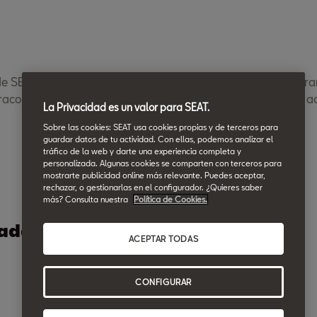
 de SEAT en Badajoz y elige el más cercano a ti. En él encont
raco. Descubre esto y otras ofertas y servicios que ofrecen 
La Privacidad es un valor para SEAT.
Sobre las cookies: SEAT usa cookies propias y de terceros para
guardar datos de tu actividad. Con ellas, podemos analizar el
tráfico de la web y darte una experiencia completa y
personalizada. Algunas cookies se comparten con terceros para
mostrarte publicidad online más relevante. Puedes aceptar,
rechazar, o gestionarlas en el configurador. ¿Quieres saber
más? Consulta nuestra
Política de Cookies.
Badajoz
ACEPTAR TODAS
CONFIGURAR