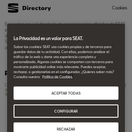
Cookies
Encuentra aquí el directorio de concesionarios oficiales de SEAT
en Cádiz y elige el más cercano a ti. En él encontrarás la gama
de coches SEAT tales como Ibiza, Arona, Leon, Leon SP, Ateca y
La Privacidad es un valor para SEAT.
Tarraco. Descubre esto y otras ofertas y servicios que ofrecen
Sobre las cookies: SEAT usa cookies propias y de terceros para
accediendo a la página oficial de nuestros concesionarios.
guardar datos de tu actividad. Con ellas, podemos analizar el
tráfico de la web y darte una experiencia completa y
personalizada. Algunas cookies se comparten con terceros para
mostrarte publicidad online más relevante. Puedes aceptar,
Red de concesionarios SEAT en Cádiz
rechazar, o gestionarlas en el configurador. ¿Quieres saber más?
Consulta nuestra
Política de Cookies.
Concesionarios SEAT en Cádiz y
Concesionarios SEAT en Algeciras |
Jerez de la Frontera | Automoción
Turial
ACEPTAR TODAS
Terry
CONFIGURAR
RECHAZAR