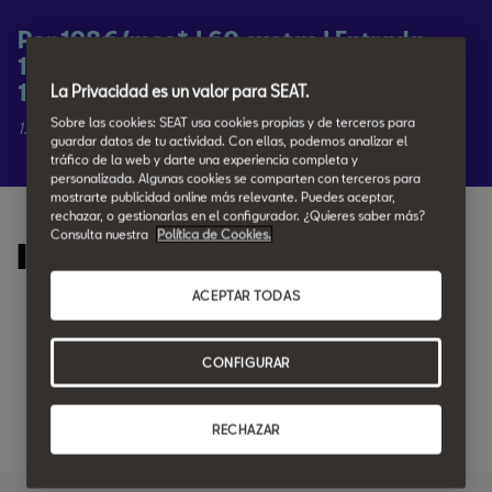
Por 198€/mes* | 60 cuotas | Entrada
1.500€ | Valor mínimo garantizado
11.976,94€
La Privacidad es un valor para SEAT.
Sobre las cookies: SEAT usa cookies propias y de terceros para
1.0 TSI (150 CV) | Style XL | Blanco
guardar datos de tu actividad. Con ellas, podemos analizar el
tráfico de la web y darte una experiencia completa y
personalizada. Algunas cookies se comparten con terceros para
mostrarte publicidad online más relevante. Puedes aceptar,
rechazar, o gestionarlas en el configurador. ¿Quieres saber más?
Consulta nuestra
Política de Cookies.
Incluye:
ACEPTAR TODAS
SEAT Long Drive (60 meses u 80.000 km lo que antes
suceda)
CONFIGURAR
Seg. Protección Plus ampliado
RECHAZAR