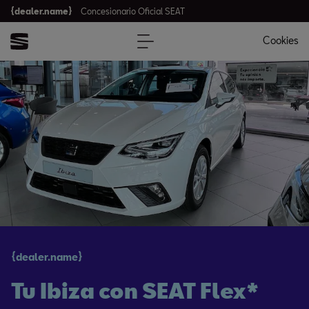
{dealer.name}
Concesionario Oficial SEAT
Cookies
{dealer.name}
Tu Ibiza con SEAT Flex*