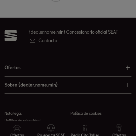
{dealer.name.min} Concesionario oficial SEAT
Contacto
Ofertas
Sobre {dealer.name.min}
Nota legal
Política de cookies
Política de privacidad
© 2026 {dealer.name.min} todos los derechos reservados
Ofertas
Prueba tu SEAT
Pedir Cita Taller
Ofertas