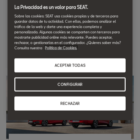
La Privacidad es un valor para SEAT.
Llévate tu SEAT con entrega inmediata.
Sobre las cookies: SEAT usa cookies propias y de terceros para
Descúbrelo en
guardar datos de tu actividad. Con ellas, podemos analizar el
{dealer.name.min}
tráfico de la web y darte una experiencia completa y
Desde 165 €/mes*
personalizada. Algunas cookies se comparten con terceros para
mostrarte publicidad online más relevante. Puedes aceptar,
rechazar, o gestionarlas en el configurador. ¿Quieres saber más?
Consulta nuestra
Política de Cookies.
Descúbrelo en {dealer.name.min}
ACEPTAR TODAS
CONFIGURAR
RECHAZAR