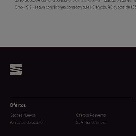
de 10.000,00€ con una permanencia mínima de la financiación de 48 m
GmbH S.E. (según condiciones contractuales). Ejemplo: 48 cuotas de 125
Ofertas
Coches Nuevos
Ofertas Posventa
Vehículos de ocasión
SEAT for Business