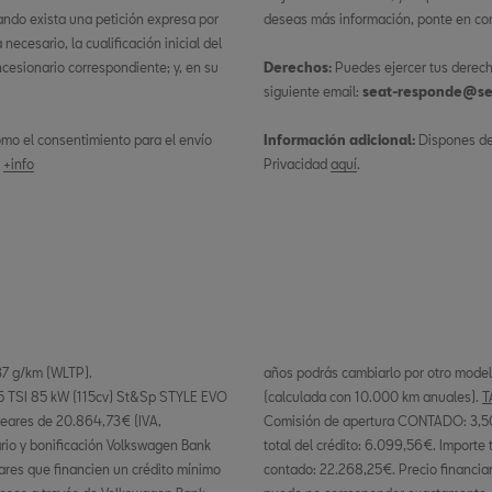
ando exista una petición expresa por
deseas más información, ponte en con
ecesario, la cualificación inicial del
ncesionario correspondiente; y, en su
Derechos:
Puedes ejercer tus derech
siguiente email:
seat-responde@se
 como el consentimiento para el envío
Información adicional:
Dispones de 
.
+info
Privacidad
aquí
.
37 g/km (WLTP).
años podrás cambiarlo por otro model
.5 TSI 85 kW (115cv) St&Sp STYLE EVO
(calculada con 10.000 km anuales).
T
eares de 20.864,73€ (IVA,
Comisión de apertura CONTADO: 3,50%
rio y bonificación Volkswagen Bank
total del crédito: 6.099,56€. Importe
lares que financien un crédito mínimo
contado: 22.268,25€. Precio financia