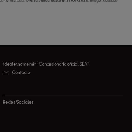
on el ofertado.
Oferta válida hasta el 31/07/2026.
Imagen acabado
{dealer.name.min} Concesionario oficial SEAT
Contacto
Redes Sociales