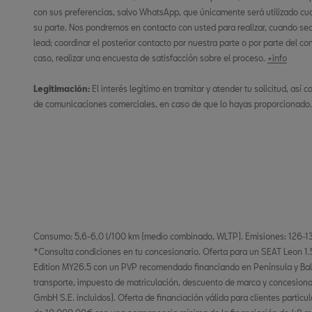
con sus preferencias, salvo WhatsApp, que únicamente será utilizado cu
su parte. Nos pondremos en contacto con usted para realizar, cuando sea n
lead; coordinar el posterior contacto por nuestra parte o por parte del co
caso, realizar una encuesta de satisfacción sobre el proceso.
+info
Legitimación:
El interés legítimo en tramitar y atender tu solicitud, así
de comunicaciones comerciales, en caso de que lo hayas proporcionado
Consumo: 5,6-6,0 l/100 km (medio combinado, WLTP). Emisiones: 126-1
*Consulta condiciones en tu concesionario. Oferta para un SEAT Leon 1
Edition MY26.5 con un PVP recomendado financiando en Península y Bal
transporte, impuesto de matriculación, descuento de marca y concesiona
GmbH S.E. incluidos). Oferta de financiación válida para clientes particu