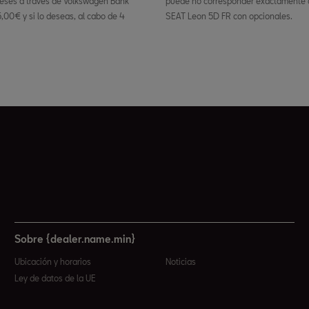
eses a través de Volkswagen Bank
puede no corresponder exactamente c
,00€ y si lo deseas, al cabo de 4
SEAT Leon 5D FR con opcionales.
Sobre {dealer.name.min}
Ubicación y horarios
Noticias
Ley de datos de la UE