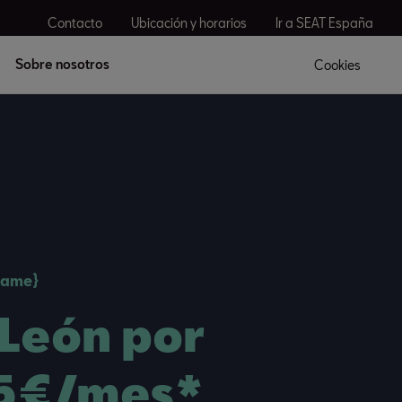
Contacto
Ubicación y horarios
Ir a SEAT España
Sobre nosotros
Cookies
name}
 León por
5€/mes*​