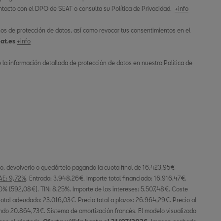
tacto con el DPO de SEAT o consulta su Política de Privacidad.
+info
os de protección de datos, así como revocar tus consentimientos en el
at.es
+info
la información detallada de protección de datos en nuestra Política de
o, devolverlo o quedártelo pagando la cuota final de 16.423,95€
AE: 9,72%
. Entrada: 3.948,26€. Importe total financiado: 16.916,47€.
 (592,08€). TIN: 8,25%. Importe de los intereses: 5.507,48€. Coste
 total adeudado: 23.016,03€. Precio total a plazos: 26.964,29€. Precio al
ndo 20.864,73€. Sistema de amortización francés. El modelo visualizado