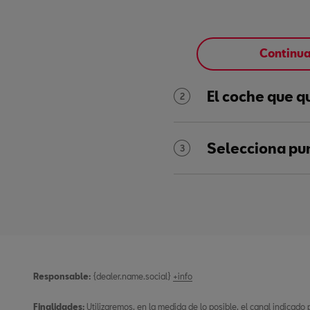
Continu
El coche que q
2
Selecciona pu
3
Responsable:
{dealer.name.social}
+info
Finalidades:
Utilizaremos, en la medida de lo posible, el canal indicado