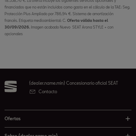
18.558,76 €. La oferta incluye los siguientes servicios opcionales y
financiados que no están incluidos como gasto en el cálculo de la TAE: Seg.
Protección Plus Ampliado por 786,94 €. Sistema de amortización
francés. Etiqueta medioambiental: C.
Oferta válida hasta el
30/09/2026.
Imagen acabado Nuevo SEAT Arona STYLE + con
opcionales
{dealer.name.min} Concesionario oficial SEAT
Contacto
Ofertas
Sobre {dealer.name.min}