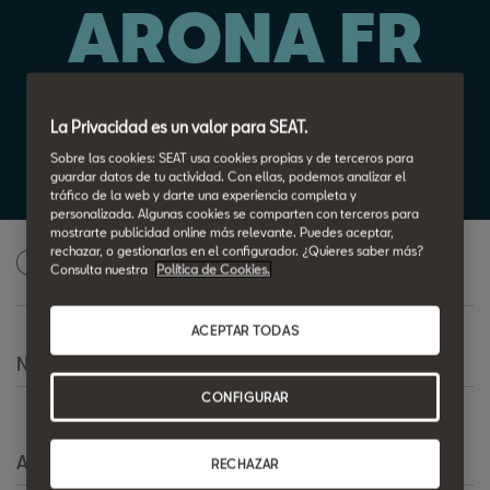
ARONA FR
Por 174€/mes*
La Privacidad es un valor para SEAT.
36 cuotas. Entrada 4.990€
Sobre las cookies: SEAT usa cookies propias y de terceros para
Cuota final 16.702,36€
guardar datos de tu actividad. Con ellas, podemos analizar el
tráfico de la web y darte una experiencia completa y
personalizada. Algunas cookies se comparten con terceros para
mostrarte publicidad online más relevante. Puedes aceptar,
rechazar, o gestionarlas en el configurador. ¿Quieres saber más?
Solicita una oferta personalizada
1
Consulta nuestra
Política de Cookies.
ACEPTAR TODAS
Nombre
*
CONFIGURAR
Apellido
*
RECHAZAR