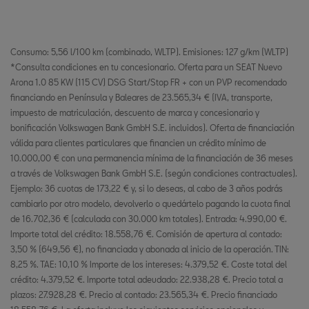
Consumo: 5,56 l/100 km (combinado, WLTP). Emisiones: 127 g/km (WLTP)
*Consulta condiciones en tu concesionario. Oferta para un SEAT Nuevo
Arona 1.0 85 KW (115 CV) DSG Start/Stop FR + con un PVP recomendado
financiando en Península y Baleares de 23.565,34 € (IVA, transporte,
impuesto de matriculación, descuento de marca y concesionario y
bonificación Volkswagen Bank GmbH S.E. incluidos). Oferta de financiación
válida para clientes particulares que financien un crédito mínimo de
10.000,00 € con una permanencia mínima de la financiación de 36 meses
a través de Volkswagen Bank GmbH S.E. (según condiciones contractuales).
Ejemplo: 36 cuotas de 173,22 € y, si lo deseas, al cabo de 3 años podrás
cambiarlo por otro modelo, devolverlo o quedártelo pagando la cuota final
de 16.702,36 € (calculada con 30.000 km totales). Entrada: 4.990,00 €.
Importe total del crédito: 18.558,76 €. Comisión de apertura al contado:
3,50 % (649,56 €), no financiada y abonada al inicio de la operación. TIN:
8,25 %. TAE: 10,10 % Importe de los intereses: 4.379,52 €. Coste total del
crédito: 4.379,52 €. Importe total adeudado: 22.938,28 €. Precio total a
plazos: 27.928,28 €. Precio al contado: 23.565,34 €. Precio financiado