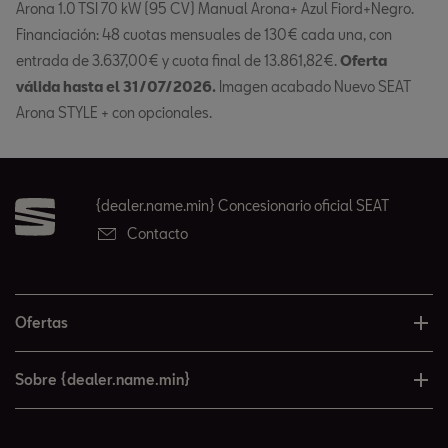
Arona 1.0 TSI 70 kW (95 CV) Manual Arona+ Azul Fiord+Negro.
Financiación: 48 cuotas mensuales de 130€ cada una, con
entrada de 3.637,00€ y cuota final de 13.861,82€.
Oferta
válida hasta el 31/07/2026.
Imagen acabado Nuevo SEAT
Arona STYLE + con opcionales.
{dealer.name.min} Concesionario oficial SEAT
Contacto
Ofertas
Sobre {dealer.name.min}