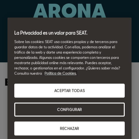
ARONA
Por 130€/mes*
La Privacidad es un valor para SEAT.
Sobre las cookies: SEAT usa cookies propias y de terceros para
48 cuotas. Entrada 3.637€
guardar datos de tu actividad. Con ellas, podemos analizar el
Cuota final 13.861,82€
tráfico de la web y darte una experiencia completa y
personalizada. Algunas cookies se comparten con terceros para
mostrarte publicidad online más relevante. Puedes aceptar,
rechazar, o gestionarlas en el configurador. ¿Quieres saber más?
Consulta nuestra
Política de Cookies.
Equipamiento:
ACEPTAR TODAS
Intelligent Pack
CONFIGURAR
Faros Matrix LED
Tapicería Moon Light
RECHAZAR
Edge Pack