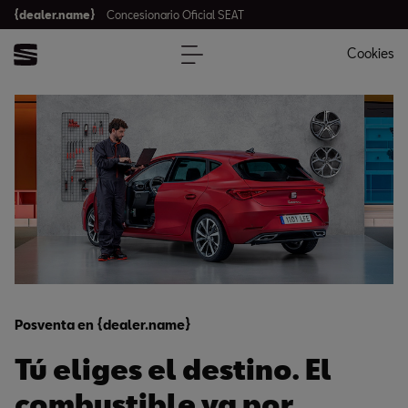
{dealer.name}
Concesionario Oficial SEAT
Cookies
Posventa en {dealer.name}
Tú eliges el destino. El
combustible va por