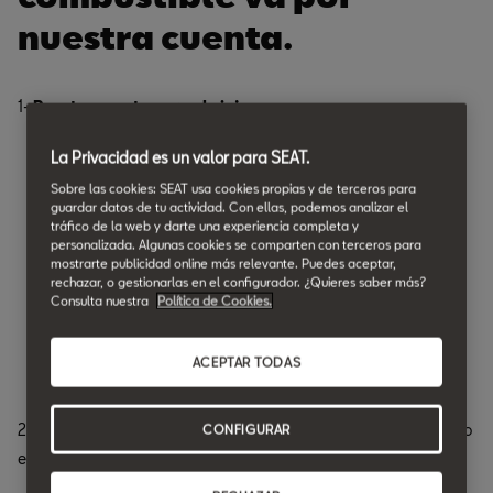
nuestra cuenta.
1-
Puesta a punto para el viaje:
La Privacidad es un valor para SEAT.
Neumáticos: desde 50€
Sobre las cookies: SEAT usa cookies propias y de terceros para
Frenos: desde 73€
guardar datos de tu actividad. Con ellas, podemos analizar el
tráfico de la web y darte una experiencia completa y
Escobillas: desde 30€
personalizada. Algunas cookies se comparten con terceros para
mostrarte publicidad online más relevante. Puedes aceptar,
Baterías: desde 131€
rechazar, o gestionarlas en el configurador. ¿Quieres saber más?
Consulta nuestra
Política de Cookies.
Amortiguadores: desde 50€
ACEPTAR TODAS
2-
Chequeo Pre-ITV:
Revisión específica + Descuento exclusivo
CONFIGURAR
en las intervenciones que se generen a través de este chequeo.