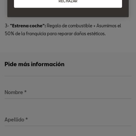
RECHAZAR
3-
"Estrena coche":
Regalo de combustible + Asumimos el
50% de la franquicia para reparar daños estéticos.
Pide más información
Nombre
*
Apellido
*