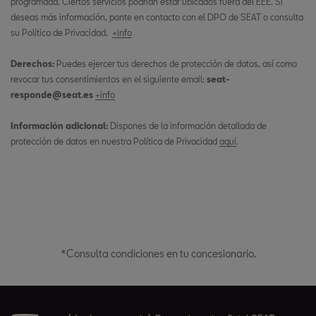
programada. Ciertos servicios podrían estar ubicados fuera del EEE. Si
deseas más información, ponte en contacto con el DPO de SEAT o consulta
su Política de Privacidad.
+info
Derechos:
Puedes ejercer tus derechos de protección de datos, así como
revocar tus consentimientos en el siguiente email:
seat-
responde@seat.es
+info
Información adicional:
Dispones de la información detallada de
protección de datos en nuestra Política de Privacidad
aquí
.
*Consulta condiciones en tu concesionario.