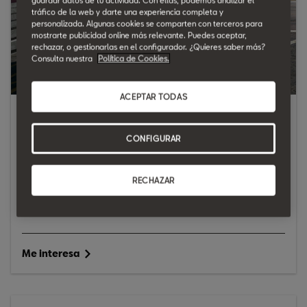
guardar datos de tu actividad. Con ellas, podemos analizar el
tráfico de la web y darte una experiencia completa y
personalizada. Algunas cookies se comparten con terceros para
mostrarte publicidad online más relevante. Puedes aceptar,
rechazar, o gestionarlas en el configurador. ¿Quieres saber más?
Consulta nuestra
Política de Cookies.
ACEPTAR TODAS
Ahora: 15.812€*
| Antes: 19.320€
Acabado:
Ibiza +
CONFIGURAR
Motor
: 1.0 MPI 80 CV
Color
: Azul Fiord
RECHAZAR
Equipamiento
: Llantas - Aire acondicionado
Condiciones:
Financiado con Volkswagen Finance
Me interesa