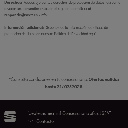
Derechos:
Puedes ejercer tus derechos de protección de datos, así como
revocar tus consentimientos en el siguiente email:
seat-
responde@seat.es
+info
Información adicional:
Dispones de la información detallada de
protección de datos en nuestra Política de Privacidad
aquí
.
*Consulta condiciones en tu concesionario.
Ofertas válidas
hasta 31/07/2026
.
{dealer.name.min} Concesionario oficial SEAT
Contacto