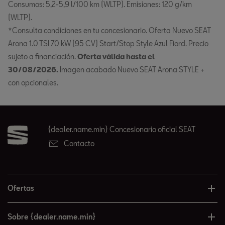
Consumos: 5,2-5,9 l/100 km (WLTP). Emisiones: 120 g/km
(WLTP).
*Consulta condiciones en tu concesionario. Oferta Nuevo SEAT
Arona 1.0 TSI 70 kW (95 CV) Start/Stop Style Azul Fiord. Precio
sujeto a financiación.
Oferta válida hasta el
30/08/2026.
Imagen acabado Nuevo SEAT Arona STYLE +
con opcionales.
{dealer.name.min} Concesionario oficial SEAT
Contacto
Ofertas
Sobre {dealer.name.min}