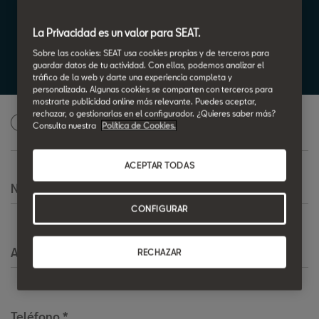
ARONA
La Privacidad es un valor para SEAT.
Sobre las cookies: SEAT usa cookies propias y de terceros para
Desde 18.900€*
guardar datos de tu actividad. Con ellas, podemos analizar el
tráfico de la web y darte una experiencia completa y
personalizada. Algunas cookies se comparten con terceros para
mostrarte publicidad online más relevante. Puedes aceptar,
rechazar, o gestionarlas en el configurador. ¿Quieres saber más?
Solicita una oferta personalizada
1
Consulta nuestra
Política de Cookies.
ACEPTAR TODAS
Nombre
*
CONFIGURAR
Apellido
*
RECHAZAR
Teléfono
*