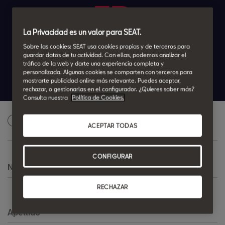
FR
La Privacidad es un valor para SEAT.
Por 245€/mes*
Sobre las cookies: SEAT usa cookies propias y de terceros para
guardar datos de tu actividad. Con ellas, podemos analizar el
tráfico de la web y darte una experiencia completa y
48 cuotas. SIN ENTRADA
personalizada. Algunas cookies se comparten con terceros para
Valor mínimo garantizado 15.503,46€
mostrarte publicidad online más relevante. Puedes aceptar,
rechazar, o gestionarlas en el configurador. ¿Quieres saber más?
Consulta nuestra
Política de Cookies.
Solicita una oferta personalizada
1
ACEPTAR TODAS
CONFIGURAR
Nombre
*
RECHAZAR
Apellido
*