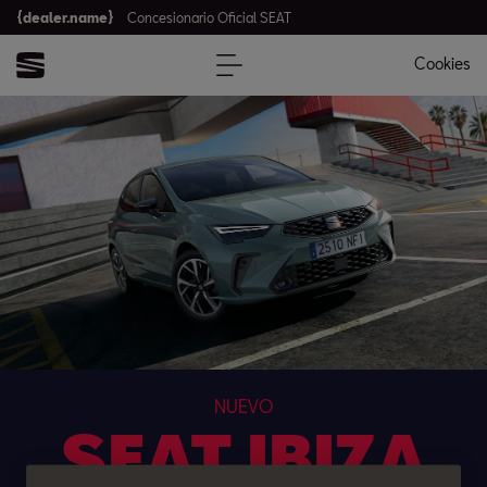
{dealer.name}
Concesionario Oficial SEAT
Cookies
NUEVO
SEAT IBIZA