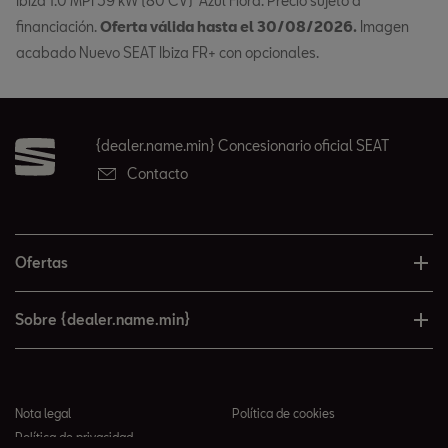
Ibiza 1.0 MPI 59 kW (80 CV) Azul Fiord. Precio sujeto a
financiación.
Oferta válida hasta el 30/08/2026.
Imagen
acabado Nuevo SEAT Ibiza FR+ con opcionales.
{dealer.name.min} Concesionario oficial SEAT
Contacto
Ofertas
Sobre {dealer.name.min}
Nota legal
Política de cookies
Política de privacidad