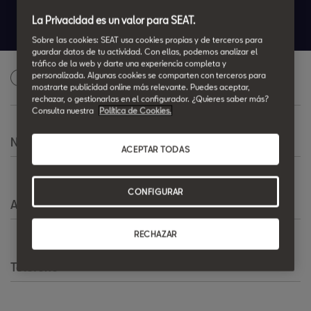
Desde 15.700€*
La Privacidad es un valor para SEAT.
Sobre las cookies: SEAT usa cookies propias y de terceros para
guardar datos de tu actividad. Con ellas, podemos analizar el
tráfico de la web y darte una experiencia completa y
Solicita una oferta personalizada
personalizada. Algunas cookies se comparten con terceros para
1
mostrarte publicidad online más relevante. Puedes aceptar,
rechazar, o gestionarlas en el configurador. ¿Quieres saber más?
Consulta nuestra
Política de Cookies.
Nombre
*
ACEPTAR TODAS
CONFIGURAR
Apellido
*
RECHAZAR
Teléfono
*