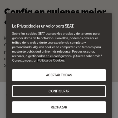
Confía en quienes mejor
conocen tu SEAT.
La Privacidad es un valor para SEAT.
Sobre las cookies: SEAT usa cookies propias y de terceros para
Mantén tu SEAT en perfectas condiciones con SEAT LongDrive.
guardar datos de tu actividad. Con ellas, podemos analizar el
tráfico de la web y darte una experiencia completa y
Confía en nuestra red de expertos que conocen tu coche a la
personalizada. Algunas cookies se comparten con terceros para
perfección. Todo esto, con la tranquilidad de una cuota mensual
mostrarte publicidad online más relevante. Puedes aceptar,
rechazar, o gestionarlas en el configurador. ¿Quieres saber más?
accesible que te permite disfrutar de todas las ventajas de
Consulta nuestra
Política de Cookies.
SEAT LongDrive sin complicaciones.
ACEPTAR TODAS
CONFIGURAR
Ventajas SEAT LongDrive.
RECHAZAR