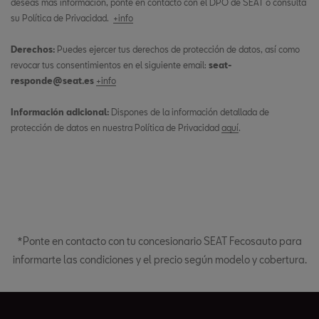
deseas más información, ponte en contacto con el DPO de SEAT o consulta
su Política de Privacidad.
+info
Derechos:
Puedes ejercer tus derechos de protección de datos, así como
revocar tus consentimientos en el siguiente email:
seat-
responde@seat.es
+info
Información adicional:
Dispones de la información detallada de
protección de datos en nuestra Política de Privacidad
aquí
.
*Ponte en contacto con tu concesionario SEAT Fecosauto para
informarte las condiciones y el precio según modelo y cobertura.