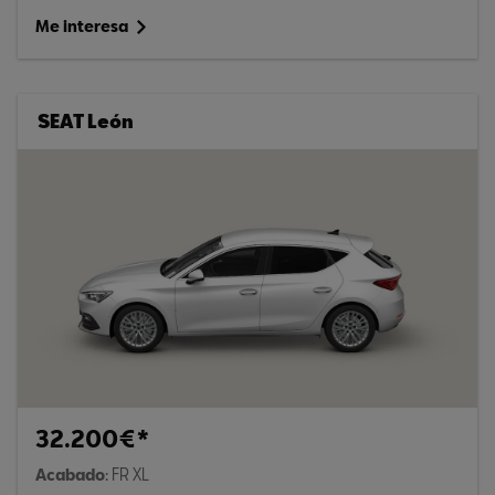
Me interesa
SEAT León
32.200€*
Acabado
: FR XL