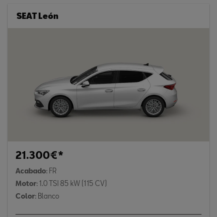
SEAT León
21.300€*
Acabado
: FR
Motor
: 1.0 TSI 85 kW (115 CV)
Color
: Blanco