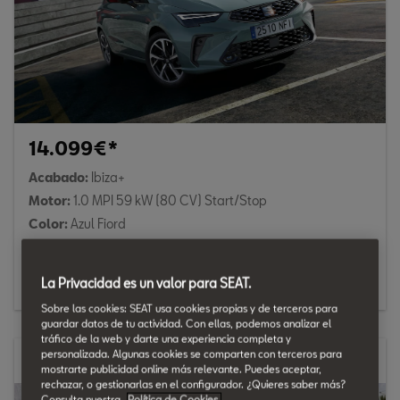
14.099€*
Acabado:
Ibiza+
Motor:
1.0 MPI 59 kW (80 CV) Start/Stop
Color:
Azul Fiord
Me interesa
La Privacidad es un valor para SEAT.
Sobre las cookies: SEAT usa cookies propias y de terceros para
guardar datos de tu actividad. Con ellas, podemos analizar el
tráfico de la web y darte una experiencia completa y
personalizada. Algunas cookies se comparten con terceros para
Nuevo SEAT Ibiza
mostrarte publicidad online más relevante. Puedes aceptar,
rechazar, o gestionarlas en el configurador. ¿Quieres saber más?
Consulta nuestra
Política de Cookies.