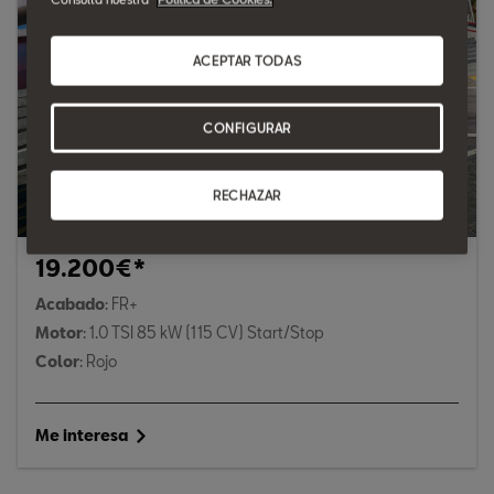
ACEPTAR TODAS
CONFIGURAR
RECHAZAR
19.200€*
Acabado
: FR+
Motor
: 1.0 TSI 85 kW (115 CV) Start/Stop
Color
: Rojo
Me interesa