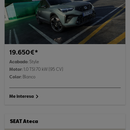
19.650€*
Acabado
: Style
Motor
: 1.0 TSI 70 kW (95 CV)
Color
: Blanco
Me interesa
SEAT Ateca