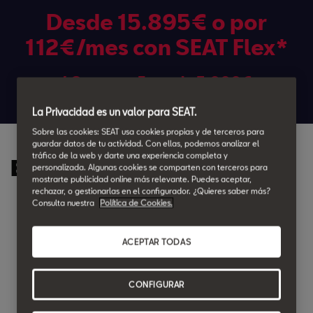
Desde 15.895€ o por
112€/mes con SEAT Flex*
48 cuotas. Entrada 5.000€
Cuota final 11.792,05€
La Privacidad es un valor para SEAT.
Sobre las cookies: SEAT usa cookies propias y de terceros para
guardar datos de tu actividad. Con ellas, podemos analizar el
tráfico de la web y darte una experiencia completa y
Equipamiento destacado:
personalizada. Algunas cookies se comparten con terceros para
mostrarte publicidad online más relevante. Puedes aceptar,
rechazar, o gestionarlas en el configurador. ¿Quieres saber más?
Consulta nuestra
Política de Cookies.
Digital Cockpit 10,25"
Confort Pack
ACEPTAR TODAS
Climatización Bizona
CONFIGURAR
Llantas Design de 16"
Vision Plus Pack