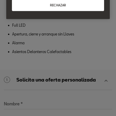
RECHAZAR
Cámara de Visión Trasera
Sensores de Parking Delanteros
Full LED
Apertura, cierre y arranque sin Llaves
Alarma
Asientos Delanteros Calefactables
Solicita una oferta personalizada
1
Nombre
*