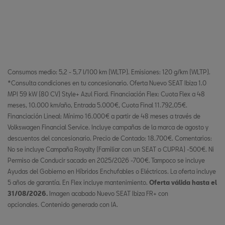
Consumos medio: 5,2 - 5,7 l/100 km (WLTP). Emisiones: 120 g/km (WLTP).
*Consulta condiciones en tu concesionario. Oferta Nuevo SEAT Ibiza 1.0
MPI 59 kW (80 CV) Style+ Azul Fiord. Financiación Flex: Cuota Flex a 48
meses, 10.000 km/año, Entrada 5.000€, Cuota Final 11.792,05€.
Financiación Lineal: Mínimo 16.000€ a partir de 48 meses a través de
Volkswagen Financial Service. Incluye campañas de la marca de agosto y
descuentos del concesionario. Precio de Contado: 18.700€. Comentarios:
No se incluye Campaña Royalty (Familiar con un SEAT o CUPRA) -500€. Ni
Permiso de Conducir sacado en 2025/2026 -700€. Tampoco se incluye
Ayudas del Gobierno en Híbridos Enchufables o Eléctricos. La oferta incluye
5 años de garantía. En Flex incluye mantenimiento.
Oferta válida hasta el
31/08/2026.
Imagen acabado Nuevo SEAT Ibiza FR+ con
opcionales. Contenido generado con IA.