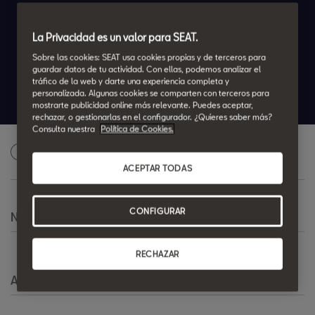
Desde 15.500€ o
La Privacidad es un valor para SEAT.
100€/mes*
Sobre las cookies: SEAT usa cookies propias y de terceros para
guardar datos de tu actividad. Con ellas, podemos analizar el
36 cuotas. Entrada 3.750€
tráfico de la web y darte una experiencia completa y
personalizada. Algunas cookies se comparten con terceros para
Cuota final 11.499€
mostrarte publicidad online más relevante. Puedes aceptar,
rechazar, o gestionarlas en el configurador. ¿Quieres saber más?
Consulta nuestra
Política de Cookies.
Solicita una oferta personalizada
1
ACEPTAR TODAS
CONFIGURAR
Nombre
*
RECHAZAR
Apellido
*