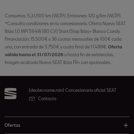
Consumos: 5,3 l/100 km (WLTP). Emisiones: 120 g/km (WLTP).
*Consulta condiciones en tu concesionario. Oferta Nuevo SEAT
Ibiza 1.0 MPI 59 kW (80 CV) Start/Stop Ibiza+ Blanco Candy.
Financiación: 15.500€ o 36 cuotas mensuales de 100€ cada
una, con entrada de 3.750€ y cuota final de 11.499€.
Oferta
válida hasta el 31/07/2026
o hasta fin de existencias.
Imagen acabado Nuevo SEAT Ibiza FR+ con opcionales.
{dealer.name.min} Concesionario oficial SEAT
Contacto
Ofertas