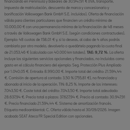
financiando en Península y Baleares de 30.947,91 € (IVA, transporte,
impuesto de matriculación, descuento de marca y concesionario y
bonificación Volkswagen Bank GmbH S.E. incluidos). Oferta de financiación
válida para clientes particulares que financien un crédito mínimo de
10.000,00 € con una permanencia mínima de la financiación de 48 meses
a través de Volkswagen Bank GmbH S.E. (según condiciones contractuales).
Ejemplo: 48 cuotas de 158,01 € y, si lo deseas, al cabo de 4 años podrás
cambiarlo por otro modelo, devolverlo o quedártelo pagando la cuota final
de 21.053,46 € (calculada con 40.000 km totales).
TAE: 9,72 %
. La oferta
incluye los siguientes servicios opcionales y financiados, no incluidos como
gasto en el cálculo financiero del ejemplo: Seg. Protección Plus Ampliado
por 1.040,05 €. Entrada: 8.990,00 €. Importe total del crédito: 21.594,44
€. Comisión de apertura al contado: 3,50 % (755,81 €), no financiada y
abonada al inicio de la operación. TIN: 8,25 %. Importe de los intereses:
7.043,50 €. Coste total del crédito: 7.043,50 €. Importe total adeudado:
28.637,94 €. Precio total a plazos: 37.627,94 €. Precio al contado: 30.947,91
€. Precio financiado 21.594,44 €. Sistema de amortización francés.
Etiqueta medioambiental: C. Oferta válida hasta el 30/09/2026. Imagen
acabado SEAT Ateca FR Special Edition con opcionales.