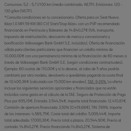
Consumos: 5,2 - 5,7 l/100 km (medio combinado, WLTP). Emisiones: 120 -
130 g/km (WLTP).
*Consulta condiciones en tu concesionario. Oferta para un Seat Nuevo
Ibiza 1.0 MPI 59 KW (80 CV) Start/Stop Ibiza+ con un PVP recomendado
financiando en Península y Baleares de 14.840,27€ (IVA, transporte,
impuesto de matriculación, descuento de marca y concesionario y
bonificación Volkswagen Bank GmbH S.E. incluidos). Oferta de financiación
válida para clientes particulares que financien un crédito mínimo de
10.000,00€ con una permanencia mínima de la financiación de 60 meses a
través de Volkswagen Bank GmbH S.E. (según condiciones contractuales).
Ejemplo: 60 cuotas de 110,00€ y si lo deseas, al cabo de 5 años podrás
cambiarlo por otro modelo, devolverlo o quedártelo pagando la cuota final
de 10.400,36€ (calculada con 15.000 km anuales).
TAE: 9,26%.
La oferta
incluye los siguientes servicios opcionales y financiados que no están
incluidos como gasto en el cálculo de la TAE. Seguro de Protección de Pago
Plus por 695,19€. Entrada: 3.544,54€. Importe total financiado: 12.410,61€.
Comisión de apertura financiada: 3,50% (0.419,68€). TIN: 7,99%. Importe
de los intereses: 4.589,75€. Coste total del crédito: 5.009,44€. Importe
total adeudado: 17.000,36€. Precio total a plazos: 20.544,90€. Precio al
contado: 14.840,27€. Precio financiando 14.840,27€. Sistema de