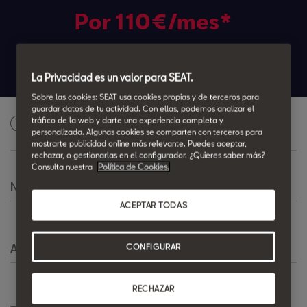
Por 110€/mes*
60 cuotas. Entrada 3.544,54€
Cuota final 10.400,36€
La Privacidad es un valor para SEAT.
Sobre las cookies: SEAT usa cookies propias y de terceros para
guardar datos de tu actividad. Con ellas, podemos analizar el
Solicita una oferta personalizada
tráfico de la web y darte una experiencia completa y
1
personalizada. Algunas cookies se comparten con terceros para
mostrarte publicidad online más relevante. Puedes aceptar,
rechazar, o gestionarlas en el configurador. ¿Quieres saber más?
Consulta nuestra
Política de Cookies.
Nombre
*
ACEPTAR TODAS
Apellido
*
CONFIGURAR
RECHAZAR