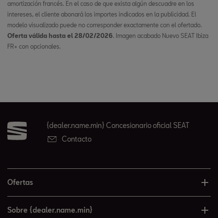
amortización francés. En el caso de que exista algún descuadre en los
intereses, el cliente abonará los importes indicados en la publicidad. El
modelo visualizado puede no corresponder exactamente con el ofertado.
Oferta válida hasta el 28/02/2026
. Imagen acabado Nuevo SEAT Ibiza
FR+ con opcionales.
{dealer.name.min} Concesionario oficial SEAT
Contacto
Ofertas
Sobre {dealer.name.min}