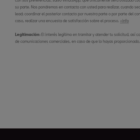
con sus preferencias, salvo WhatsApp, que únicamente será utilizado cu
su parte. Nos pondremos en contacto con usted para realizar, cuando sea n
lead; coordinar el posterior contacto por nuestra parte o por parte del co
caso, realizar una encuesta de satisfacción sobre el proceso.
+info
Legitimación:
El interés legítimo en tramitar y atender tu solicitud, así
de comunicaciones comerciales, en caso de que lo hayas proporcionado