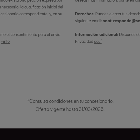
ando exista una petición expresa por
deseas más información, ponte en con
ecesario, la cualificación inicial del
ncesionario correspondiente; y, en su
Derechos:
Puedes ejercer tus derech
siguiente email:
seat-responde@se
 como el consentimiento para el envío
Información adicional:
Dispones de 
.
+info
Privacidad
aquí
.
*Consulta condiciones en tu concesionario.
Oferta vigente hasta 31/03/2026.