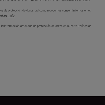
tacto con el DPO de SEAT o consulta su Política de Privacidad.
+info
os de protección de datos, así como revocar tus consentimientos en el
at.es
+info
la información detallada de protección de datos en nuestra Política de