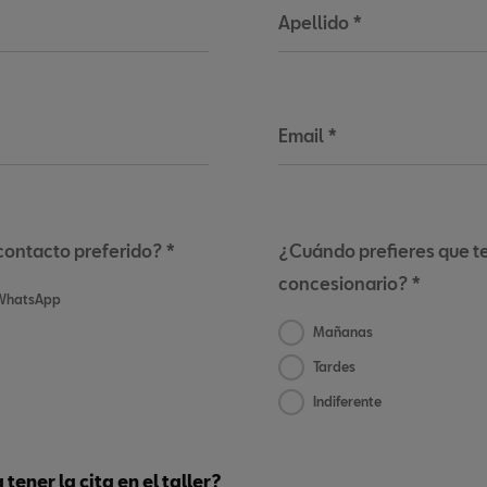
Apellido
*
Email
*
contacto preferido? *
¿Cuándo prefieres que te
concesionario? *
WhatsApp
Mañanas
Tardes
Indiferente
tener la cita en el taller?