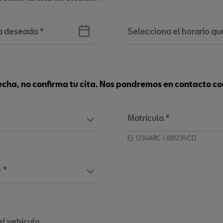
ha deseada
*
Selecciona el horario que
echa, no confirma tu cita. Nos pondremos en contacto co
Matrícula
*
Ej: 1234ABC / AB1234CD
 *
el vehículo