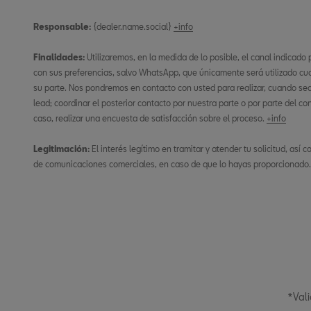
Responsable:
{dealer.name.social}
+info
Finalidades:
Utilizaremos, en la medida de lo posible, el canal indicado
con sus preferencias, salvo WhatsApp, que únicamente será utilizado cu
su parte. Nos pondremos en contacto con usted para realizar, cuando sea n
lead; coordinar el posterior contacto por nuestra parte o por parte del co
caso, realizar una encuesta de satisfacción sobre el proceso.
+info
Legitimación:
El interés legítimo en tramitar y atender tu solicitud, así
de comunicaciones comerciales, en caso de que lo hayas proporcionado
*Vali