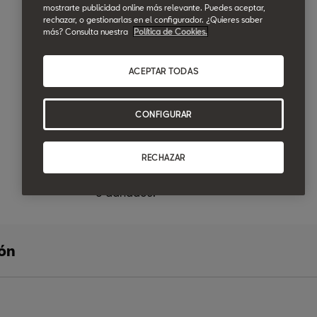
mostrarte publicidad online más relevante. Puedes aceptar,
además, disfrutar 3 años de seguro
rechazar, o gestionarlas en el configurador. ¿Quieres saber
más? Consulta nuestra
Política de Cookies.
gratis al sustituirlos en nuestra Red
Oficial.
ACEPTAR TODAS
Revisa periódicamente tus
CONFIGURAR
neumáticos.
RECHAZAR
Recuerda que unos neumáticos viejos
o dañados:
ión