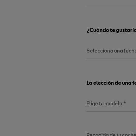
¿Cuándo te gustaría 
Selecciona una fec
La elección de una f
Elige tu modelo *
Recogida de tu coche