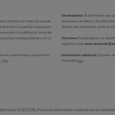
Destinatarios:
Te informamos que ut
 para contactar con usted de acuerdo
alojamiento de datos, y de publicidad
ando exista una petición expresa por
deseas más información, ponte en con
ecesario, la cualificación inicial del
ncesionario correspondiente; y, en su
Derechos:
Puedes ejercer tus derech
siguiente email:
seat-responde@se
 como el consentimiento para el envío
Información adicional:
Dispones de 
.
+info
Privacidad
aquí
.
dez hasta 31/12/2026. Para más información contacte con el concesio