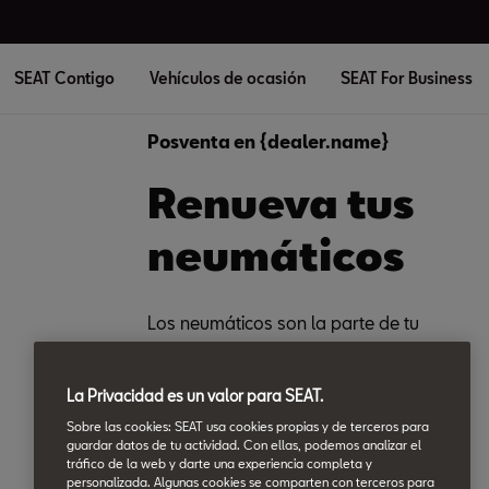
SEAT Contigo
Vehículos de ocasión
SEAT For Business
Posventa en {dealer.name}
Renueva tus
neumáticos
Los neumáticos son la parte de tu
SEAT que más te une a la carretera.
Por eso es necesario que estén en
La Privacidad es un valor para SEAT.
perfecto estado. Ahora puedes
Sobre las cookies: SEAT usa cookies propias y de terceros para
guardar datos de tu actividad. Con ellas, podemos analizar el
renovar tus 4 neumáticos con el
50%
tráfico de la web y darte una experiencia completa y
personalizada. Algunas cookies se comparten con terceros para
de descuento
en mano de obra, y