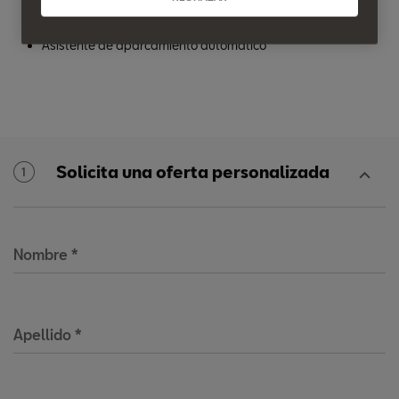
Cámara de visión trasera
Asistente de aparcamiento automático
Solicita una oferta personalizada
1
Nombre
*
Apellido
*