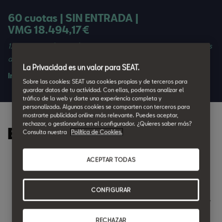
60 cuotas | SIN ENTRADA |
VMG 18.494,17€
1.5 TSI 110 kW (150 CV) · Gasolina | FR Special Edition | Unidades
disponibles en entrega inmediata
La Privacidad es un valor para SEAT.
Incluye 5 años de garantía.
Sobre las cookies: SEAT usa cookies propias y de terceros para
guardar datos de tu actividad. Con ellas, podemos analizar el
tráfico de la web y darte una experiencia completa y
personalizada. Algunas cookies se comparten con terceros para
mostrarte publicidad online más relevante. Puedes aceptar,
rechazar, o gestionarlas en el configurador. ¿Quieres saber más?
Equipamiento destacado:
Consulta nuestra
Política de Cookies.
ACEPTAR TODAS
Sistema de apertura y arranque sin llave
Kessy
Faros delanteros Matrix LED
CONFIGURAR
Lunas laterales antitérmicas + cristales oscurecidos desde
montante B
RECHAZAR