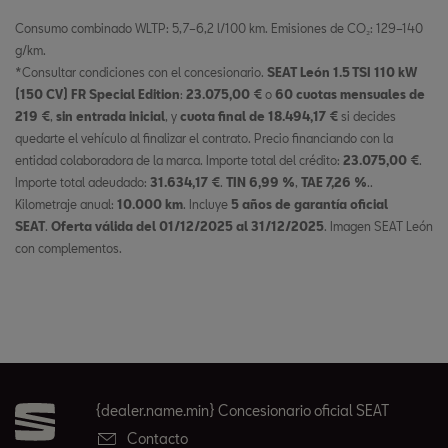
Consumo combinado WLTP: 5,7–6,2 l/100 km. Emisiones de CO₂: 129–140
g/km.
*Consultar condiciones con el concesionario.
SEAT León 1.5 TSI 110 kW
(150 CV) FR Special Edition
:
23.075,00 €
o
60 cuotas mensuales de
219 €
,
sin entrada inicial
, y
cuota final de 18.494,17 €
si decides
quedarte el vehículo al finalizar el contrato. Precio financiando con la
entidad colaboradora de la marca. Importe total del crédito:
23.075,00 €
.
Importe total adeudado:
31.634,17 €
.
TIN 6,99 %
,
TAE 7,26 %
..
Kilometraje anual:
10.000 km
. Incluye
5 años de garantía oficial
SEAT
.
Oferta válida del 01/12/2025 al 31/12/2025
. Imagen SEAT León
con complementos.
{dealer.name.min} Concesionario oficial SEAT
Contacto