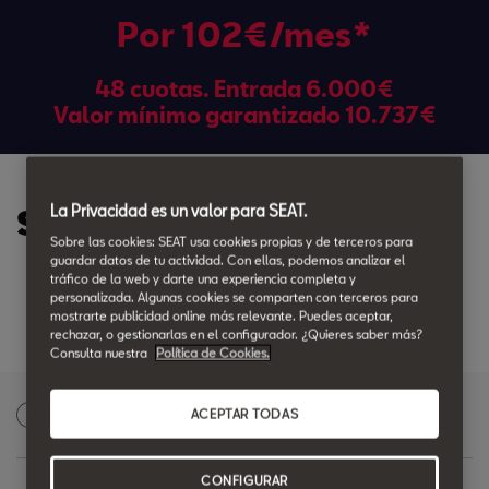
Por 102€/mes*
48 cuotas. Entrada
6.000
€
Valor mínimo garantizado
10.737
€
La Privacidad es un valor para SEAT.
Servicios Incluidos:
Sobre las cookies: SEAT usa cookies propias y de terceros para
guardar datos de tu actividad. Con ellas, podemos analizar el
tráfico de la web y darte una experiencia completa y
Seg. Protección Plus Ampliado
personalizada. Algunas cookies se comparten con terceros para
mostrarte publicidad online más relevante. Puedes aceptar,
rechazar, o gestionarlas en el configurador. ¿Quieres saber más?
Consulta nuestra
Política de Cookies.
Solicita una oferta personalizada
ACEPTAR TODAS
1
CONFIGURAR