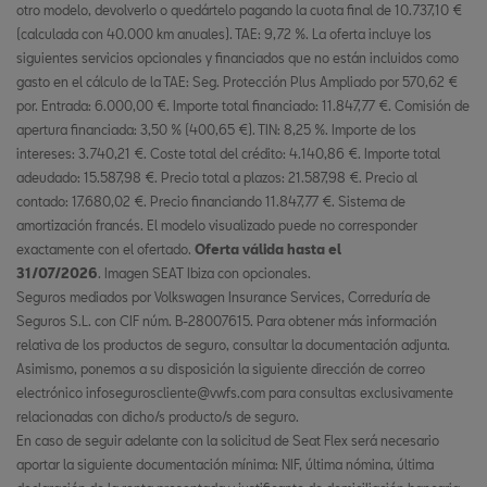
otro modelo, devolverlo o quedártelo pagando la cuota final de 10.737,10 €
(calculada con 40.000 km anuales). TAE: 9,72 %. La oferta incluye los
siguientes servicios opcionales y financiados que no están incluidos como
gasto en el cálculo de la TAE: Seg. Protección Plus Ampliado por 570,62 €
por. Entrada: 6.000,00 €. Importe total financiado: 11.847,77 €. Comisión de
apertura financiada: 3,50 % (400,65 €). TIN: 8,25 %. Importe de los
intereses: 3.740,21 €. Coste total del crédito: 4.140,86 €. Importe total
adeudado: 15.587,98 €. Precio total a plazos: 21.587,98 €. Precio al
contado: 17.680,02 €. Precio financiando 11.847,77 €. Sistema de
amortización francés. El modelo visualizado puede no corresponder
exactamente con el ofertado.
Oferta válida hasta el
31/07/2026
. Imagen SEAT Ibiza con opcionales.
Seguros mediados por Volkswagen Insurance Services, Correduría de
Seguros S.L. con CIF núm. B-28007615. Para obtener más información
relativa de los productos de seguro, consultar la documentación adjunta.
Asimismo, ponemos a su disposición la siguiente dirección de correo
electrónico infoseguroscliente@vwfs.com para consultas exclusivamente
relacionadas con dicho/s producto/s de seguro.
En caso de seguir adelante con la solicitud de Seat Flex será necesario
aportar la siguiente documentación mínima: NIF, última nómina, última