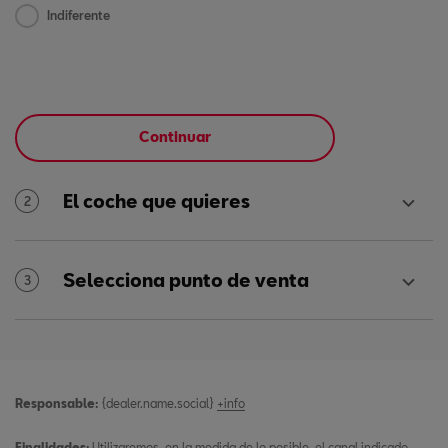
Indiferente
Continuar
El coche que quieres
2
Selecciona punto de venta
3
Responsable:
{dealer.name.social}
+info
Finalidades:
Utilizaremos, en la medida de lo posible, el canal indicado