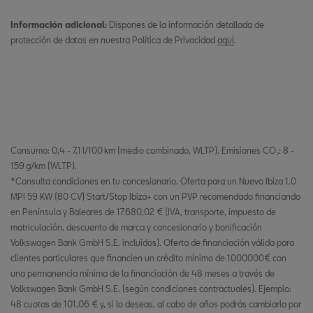
Información adicional:
Dispones de la información detallada de
protección de datos en nuestra Política de Privacidad
aquí
.
Consumo: 0,4 - 7,1 l/100 km (medio combinado, WLTP). Emisiones CO₂: 8 -
159 g/km (WLTP).
*Consulta condiciones en tu concesionario. Oferta para un Nuevo Ibiza 1.0
MPI 59 KW (80 CV) Start/Stop Ibiza+ con un PVP recomendado financiando
en Península y Baleares de 17.680,02 € (IVA, transporte, impuesto de
matriculación, descuento de marca y concesionario y bonificación
Volkswagen Bank GmbH S.E. incluidos). Oferta de financiación válida para
clientes particulares que financien un crédito mínimo de 1000000€ con
una permanencia mínima de la financiación de 48 meses a través de
Volkswagen Bank GmbH S.E. (según condiciones contractuales). Ejemplo:
48 cuotas de 101,06 € y, si lo deseas, al cabo de años podrás cambiarlo por