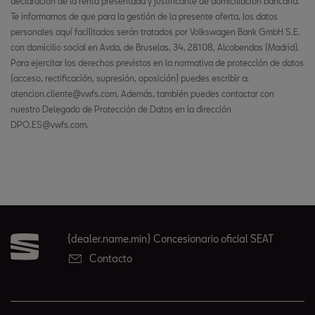
declaración de la renta presentada y justificante de domiciliación bancaria.
Te informamos de que para la gestión de la presente oferta, los datos
personales aquí facilitados serán tratados por Volkswagen Bank GmbH S.E.
con domicilio social en Avda. de Bruselas, 34, 28108, Alcobendas (Madrid).
Para ejercitar los derechos previstos en la normativa de protección de datos
(acceso, rectificación, supresión, oposición) puedes escribir a:
atencion.cliente@vwfs.com. Además, también puedes contactar con
nuestro Delegado de Protección de Datos en la dirección
DPO.ES@vwfs.com.
{dealer.name.min} Concesionario oficial SEAT
Contacto