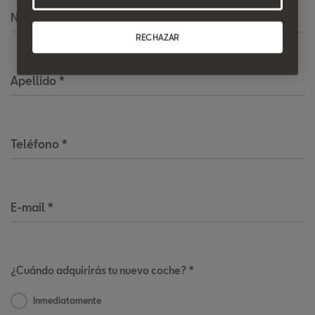
Nombre
*
RECHAZAR
Apellido
*
Teléfono
*
E-mail
*
¿Cuándo adquirirás tu nuevo coche? *
Inmediatamente