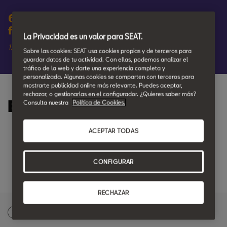
60 cuotas | Entrada 5.000€ | Precio
final 16.987€
La Privacidad es un valor para SEAT.
1.0 TSI 85 kW (115 CV) | FR 2026 | Negro Mágico
Sobre las cookies: SEAT usa cookies propias y de terceros para
guardar datos de tu actividad. Con ellas, podemos analizar el
tráfico de la web y darte una experiencia completa y
personalizada. Algunas cookies se comparten con terceros para
mostrarte publicidad online más relevante. Puedes aceptar,
rechazar, o gestionarlas en el configurador. ¿Quieres saber más?
Equipamiento destacado:
Consulta nuestra
Política de Cookies.
ACEPTAR TODAS
Rueda Repuesto
Techo interior en negro
CONFIGURAR
RECHAZAR
Solicita una oferta personalizada
1