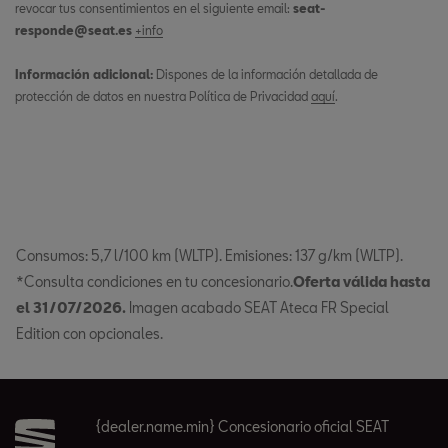
revocar tus consentimientos en el siguiente email:
seat-
responde@seat.es
+info
Información adicional:
Dispones de la información detallada de
protección de datos en nuestra Política de Privacidad
aquí
.
Consumos: 5,7 l/100 km (WLTP). Emisiones: 137 g/km (WLTP).
*Consulta condiciones en tu concesionario.
Oferta válida hasta
el 31/07/2026.
Imagen acabado SEAT Ateca FR Special
Edition con opcionales.
{dealer.name.min} Concesionario oficial SEAT