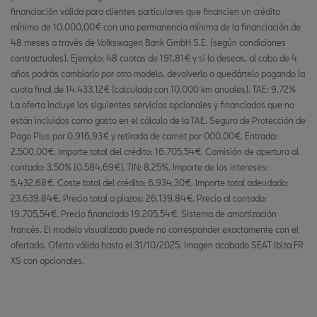
financiación válida para clientes particulares que financien un crédito
mínimo de 10.000,00€ con una permanencia mínima de la financiación de
48 meses a través de Volkswagen Bank GmbH S.E. (según condiciones
contractuales). Ejemplo: 48 cuotas de 191,81€ y si lo deseas, al cabo de 4
años podrás cambiarlo por otro modelo, devolverlo o quedártelo pagando la
cuota final de 14.433,12€ (calculada con 10.000 km anuales). TAE: 9,72%
La oferta incluye los siguientes servicios opcionales y financiados que no
están incluidos como gasto en el cálculo de la TAE. Seguro de Protección de
Pago Plus por 0.916,93€ y retirada de carnet por 000,00€. Entrada:
2.500,00€. Importe total del crédito: 16.705,54€. Comisión de apertura al
contado: 3,50% (0.584,69€). TIN: 8,25%. Importe de los intereses:
5.432,68€. Coste total del crédito: 6.934,30€. Importe total adeudado:
23.639,84€. Precio total a plazos: 26.139,84€. Precio al contado:
19.705,54€. Precio financiado 19.205,54€. Sistema de amortización
francés. El modelo visualizado puede no corresponder exactamente con el
ofertado. Oferta válida hasta el 31/10/2025. Imagen acabado SEAT Ibiza FR
XS con opcionales.