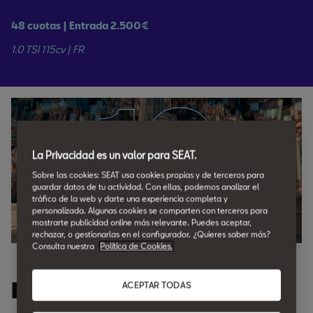
48 cuotas | Entrada 2.500€
1.0 TSI 115cv | FR
La Privacidad es un valor para SEAT.
Sobre las cookies: SEAT usa cookies propias y de terceros para
guardar datos de tu actividad. Con ellas, podemos analizar el
tráfico de la web y darte una experiencia completa y
personalizada. Algunas cookies se comparten con terceros para
mostrarte publicidad online más relevante. Puedes aceptar,
rechazar, o gestionarlas en el configurador. ¿Quieres saber más?
Consulta nuestra
Política de Cookies.
Estrena tu SEAT con 10
ACEPTAR TODAS