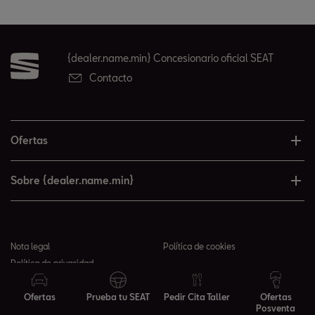
{dealer.name.min} Concesionario oficial SEAT
Contacto
Ofertas
Sobre {dealer.name.min}
Nota legal
Política de cookies
Política de privacidad
© 2026 {dealer.name.min} todos los derechos reservados
Ofertas
Prueba tu SEAT
Pedir Cita Taller
Ofertas
Posventa