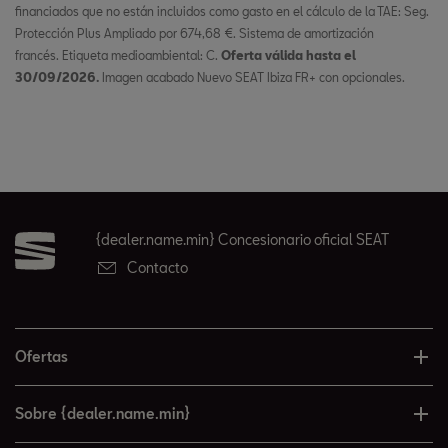
financiados que no están incluidos como gasto en el cálculo de la TAE: Seg.
Protección Plus Ampliado por 674,68 €. Sistema de amortización
francés. Etiqueta medioambiental: C.
Oferta válida hasta el
30/09/2026.
Imagen acabado Nuevo SEAT Ibiza FR+ con opcionales.
{dealer.name.min} Concesionario oficial SEAT
Contacto
Ofertas
Sobre {dealer.name.min}