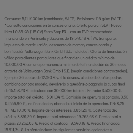
Consumo: 5,11 l/100 km (combinado, WLTP). Emisiones: 116 g/km (WLTP).
*Consulta condiciones en tu concesionario. Oferta para un SEAT Nuevo
Ibiza 1.0 85 KW (115 CV) Start/Stop FR + con un PVP recomendado
financiando en Península y Baleares de 19.540,18 € (IVA, transporte,
impuesto de matriculación, descuento de marca y concesionario y
bonificación Volkswagen Bank GmbH S.E. incluidos). Oferta de financiación
válida para clientes particulares que financien un crédito mínimo de
10.000,00 € con una permanencia mínima de la financiación de 36 meses
a través de Volkswagen Bank GmbH S.E. (según condiciones contractuales).
Ejemplo: 36 cuotas de 127,90 € y, si lo deseas, al cabo de 3 años podrás
cambiarlo por otro modelo, devolverlo o quedártelo pagando la cuota final
de 15.158,23 € (calculada con 30.000 km totales). Entrada: 3.500,00 €.
Importe total del crédito: 15.911,34 €. Comisión de apertura al contado: 3,50
% (556,90 €), no financiada y abonada al inicio de la operación. TIN: 8,25
%. TAE: 10,06 %. Importe de los intereses: 3.851,29 €. Coste total del
crédito: 3.851,29 €. Importe total adeudado: 19.762,63 €. Precio total a
plazos: 23.262,63 €. Precio al contado: 19.540,18 €. Precio financiado:
15.911,34 €. La oferta incluye los siguientes servicios opcionales y