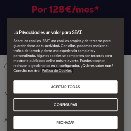
Por 128€/mes*
36 cuotas. Entrada 3.500
€
Cuota final
15.158,23
€
La Privacidad es un valor para SEAT.
Sobre las cookies: SEAT usa cookies propias y de terceros para
¡Déjanos tus datos y te informamos!
guardar datos de tu actividad. Con ellas, podemos analizar el
tráfico de la web y darte una experiencia completa y
personalizada. Algunas cookies se comparten con terceros para
mostrarte publicidad online más relevante. Puedes aceptar,
Solicita una oferta personalizada
rechazar, o gestionarlas en el configurador. ¿Quieres saber más?
1
Consulta nuestra
Política de Cookies.
ACEPTAR TODAS
Nombre
*
CONFIGURAR
Apellido
*
RECHAZAR