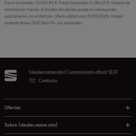
Precio al contado: 19.900,89 €. Precio financiado 21.280,25 €. Sistema de
amortización francés. El modelo visualizado puede no corresponder
exactamente con el ofertado. Oferta válida hasta 30/06/2026. Imagen
acabado Nuevo SEAT Ibiza FR+ con opcionales.
{dealer.name.min} Concesionario oficial SEAT
Contacto
Ofertas
Sobre {dealer.name.min}