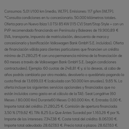
Consumos: 5,01 l/100 km (medio, WLTP). Emisiones: 117 g/km (WLTP).
*Consulta condiciones en tu concesionario. 50.000 kilómetros totales.
Oferta para un Nuevo Ibiza 1.0 TSI 85 KW (115 CV) Start/Stop Style + con un
PVP recomendado financiando en Península y Baleares de 19.900,89 €
(IVA, transporte, impuesto de matriculación, descuento de marca y
concesionario y bonificación Volkswagen Bank GmbH S.E. incluidos). Oferta
de financiación válida para clientes particulares que financien un crédito
mínimo de 21.280,25 € con una permanencia mínima de la financiación de
60 meses a través de Volkswagen Bank GmbH S.E. (según condiciones
contractuales). Ejemplo: 60 cuotas de 248,81 € y, si lo deseas, al cabo de
años podrás cambiarlo por otro modelo, devolverlo o quedártelo pagando la
cuota final de 13.699,03 € (calculada con 50.000 km anuales). 9,65 %. La
oferta incluye los siguientes servicios opcionales y financiados que no
están incluidos como gasto en el cálculo de la TAE: Seat Longdrive (60
Meses / 80.000 Km) Durante60 Meses O 80.000 Km. €. Entrada: 0,00 €.
Importe total del crédito: 21.280,25 €. Comisión de apertura financiada:
3,50 % (719,62 €). TIN: 8,25 (Lo Que Antes Suceda) por 1.163,26 € por %.
Importe de los intereses: 7.347,38 €. Coste total del crédito: 8.067,00 €.
Importe total adeudado: 28.627,63 €. Precio total a plazos: 28.627,63 €.