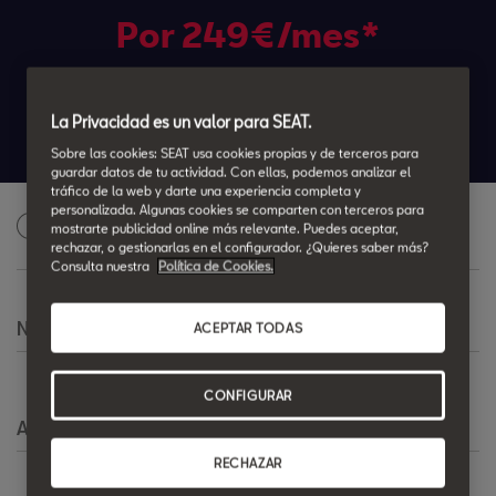
Por 249€/mes*
60 cuotas. SIN ENTRADA
La Privacidad es un valor para SEAT.
Valor mínimo garantizado: 13.699,03 €
Sobre las cookies: SEAT usa cookies propias y de terceros para
guardar datos de tu actividad. Con ellas, podemos analizar el
tráfico de la web y darte una experiencia completa y
personalizada. Algunas cookies se comparten con terceros para
Solicita una oferta personalizada
1
mostrarte publicidad online más relevante. Puedes aceptar,
rechazar, o gestionarlas en el configurador. ¿Quieres saber más?
Consulta nuestra
Política de Cookies.
Nombre
*
ACEPTAR TODAS
CONFIGURAR
Apellido
*
RECHAZAR