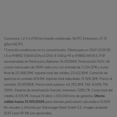
Consumos: 1,2-1,4 l/100 km (medio combinado, WLTP). Emisiones: 27-31
g7km (WLTP).
*Consulta condiciones en tu concesionario. Oferta para un SEAT LEON 5D
1.5 e-HYBRID 150kW (204cv) DSG-6 St&Sp FR e-HYBRID MY26.5. PVP
recomendado en Península y Baleares 34.657,86€. Financiación FLEX: 48
cuotas mensuales de 180€ cada una, con entrada de 11.234,97€ y cuota
final de 22.068,59€. Importe total del crédito: 23.422,89€. Comisión de
apertura al contado: 819,8€. Importe total adeudado: 31.528,39€. Precio al
contado: 35.957,86€. Precio total a plazos: 42.763,36€. TAE: 9,45%. TIN:
7,99%. Sistema de amortización francés. Intereses: 7.285,7€. Coste total del
crédito: 8.105,5€. Incluye 10 años o 200.000 kms de garantía.
Oferta
válida hasta 31/05/2026
para clientes particulares calculada a 10.000
Km anuales y ofrecida por Volkswagen Bank GmbH S.E. Imagen acabado
SEAT Leon FR XM con opcionales.