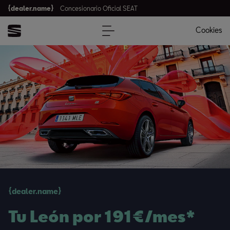
{dealer.name}
Concesionario Oficial SEAT
Cookies
{dealer.name}
Tu León por 191€/mes*​