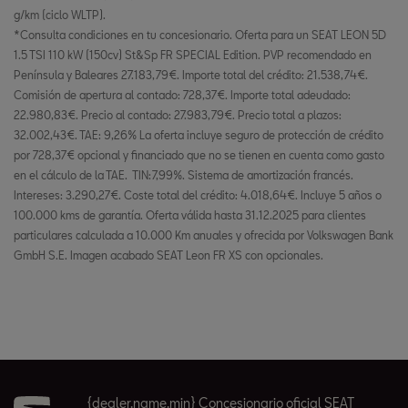
g/km (ciclo WLTP).
*Consulta condiciones en tu concesionario. Oferta para un SEAT LEON 5D
1.5 TSI 110 kW (150cv) St&Sp FR SPECIAL Edition. PVP recomendado en
Península y Baleares 27.183,79€. Importe total del crédito: 21.538,74€.
Comisión de apertura al contado: 728,37€. Importe total adeudado:
22.980,83€. Precio al contado: 27.983,79€. Precio total a plazos:
32.002,43€. TAE: 9,26% La oferta incluye seguro de protección de crédito
por 728,37€ opcional y financiado que no se tienen en cuenta como gasto
en el cálculo de la TAE. TIN:7,99%. Sistema de amortización francés.
Intereses: 3.290,27€. Coste total del crédito: 4.018,64€. Incluye 5 años o
100.000 kms de garantía. Oferta válida hasta 31.12.2025 para clientes
particulares calculada a 10.000 Km anuales y ofrecida por Volkswagen Bank
GmbH S.E. Imagen acabado SEAT Leon FR XS con opcionales.
{dealer.name.min} Concesionario oficial SEAT