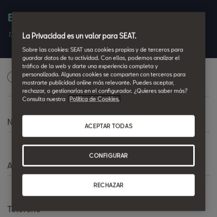
Entrada 2.500€
1.5 TSI 110 KW (150 CV) | FR Special Edition [2026] | Azul Fiord
La Privacidad es un valor para SEAT.
Sobre las cookies: SEAT usa cookies propias y de terceros para
guardar datos de tu actividad. Con ellas, podemos analizar el
tráfico de la web y darte una experiencia completa y
personalizada. Algunas cookies se comparten con terceros para
Solicita una oferta personalizada
1
mostrarte publicidad online más relevante. Puedes aceptar,
rechazar, o gestionarlas en el configurador. ¿Quieres saber más?
Consulta nuestra
Política de Cookies.
Nombre
*
ACEPTAR TODAS
CONFIGURAR
Apellido
*
RECHAZAR
Teléfono
*