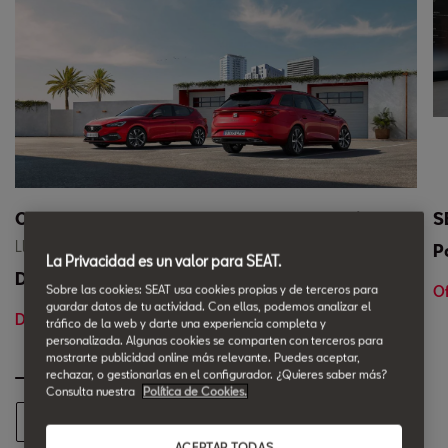
Ofertas Coches Nuevos con Entrega Inmediata
S
Llévate tu SEAT con entrega inmediata.
P
La Privacidad es un valor para SEAT.
Desde 18.400 €*
Of
Sobre las cookies: SEAT usa cookies propias y de terceros para
guardar datos de tu actividad. Con ellas, podemos analizar el
Descúbrelo en Galdakauto
tráfico de la web y darte una experiencia completa y
personalizada. Algunas cookies se comparten con terceros para
mostrarte publicidad online más relevante. Puedes aceptar,
rechazar, o gestionarlas en el configurador. ¿Quieres saber más?
Consulta nuestra
Política de Cookies.
Ver todas las ofertas
ACEPTAR TODAS