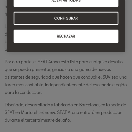
ACEPTAR TODAS
muestran la información en la consola central. Gracias a ello, el
habitáculo ofrece ahora más fuerza y personalidad.
CONFIGURAR
La oferta mecánica está compuesta por cuatro motores
diferentes, con potencias de entre 90 CV (66 kW) y 150 CV (110
RECHAZAR
kW), en gasolina (TSI) y gas natural comprimido (TGI). Se
asocian a transmisiones manuales o DSG de doble embrague.
Por otra parte, el SEAT Arona está listo para cualquier desafío
que se pueda presentar, gracias a una gama de nuevos
asistentes de seguridad que hacen que conducir el SUV sea una
tarea más confiable, independientemente del escenario elegido
para la conducción.
Diseñado, desarrollado y fabricado en Barcelona, ​​en la sede de
SEAT en Martorell, el nuevo SEAT Arona entrará en producción
durante el tercer trimestre del año.