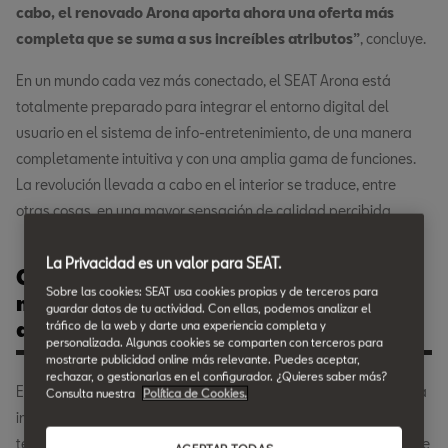
cabo, el renovado Arona aporta ahora una oferta más
completa que se suma a sus increíbles atributos”
, concluye.
En un mundo cada vez más conectado, el SEAT Arona está
totalmente preparado para integrar el entorno digital del
usuario en el sistema de info-entretenimiento, de una manera
completamente intuitiva y con una amplia gama de funciones.
La revolución llevada a cabo en el interior se traduce, entre
otras cosas, en una mayor sensación de calidad percibida.
La Privacidad es un valor para SEAT.
Con una imagen de carácter más
Sobre las cookies: SEAT usa cookies propias y de terceros para
marcado, especialmente en el
guardar datos de tu actividad. Con ellas, podemos analizar el
acabado Xperience.
tráfico de la web y darte una experiencia completa y
personalizada. Algunas cookies se comparten con terceros para
mostrarte publicidad online más relevante. Puedes aceptar,
rechazar, o gestionarlas en el configurador. ¿Quieres saber más?
Esto se consigue gracias a un lenguaje de diseño redefinido y la
Consulta nuestra
Política de Cookies.
incorporación de una serie de elementos como la nueva
tecnología de iluminación ambiental o las nuevas pantallas que