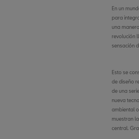
En un mund
para integra
una manera 
revolución l
sensación d
Esto se con
de diseño r
de una seri
nueva tecno
ambiental o
muestran la
central. Gra