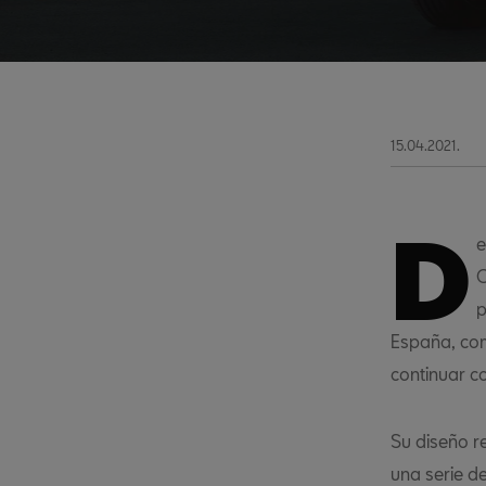
15.04.2021.
D
e
C
p
España, com
continuar c
Su diseño r
una serie de