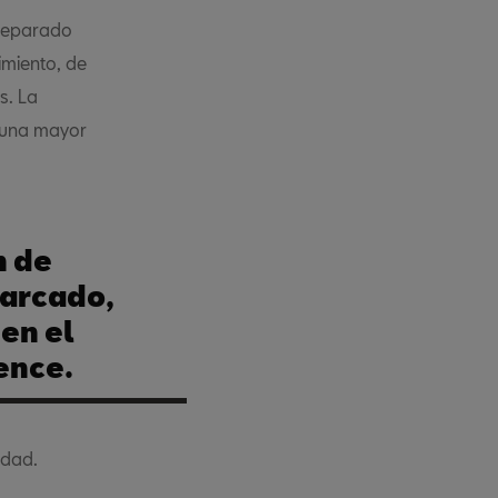
preparado
imiento, de
s. La
n una mayor
n de
arcado,
en el
ence.
idad.