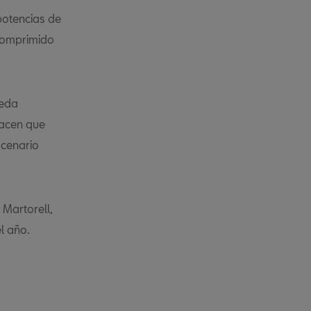
potencias de
 comprimido
ueda
hacen que
scenario
 Martorell,
l año.