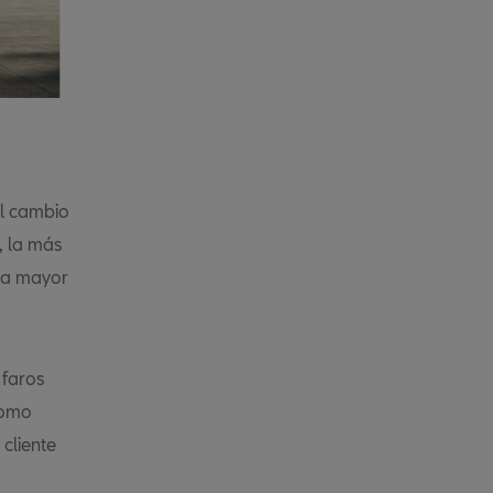
el cambio
, la más
una mayor
 faros
como
cliente