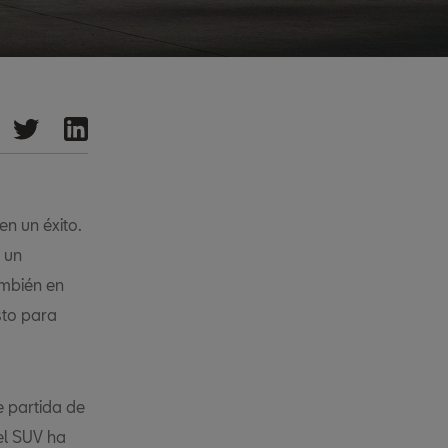
en un éxito.
 un
ambién en
sto para
e partida de
 el SUV ha