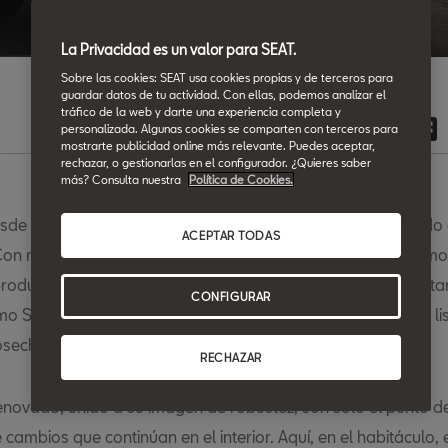
Volver a Noticias
La Privacidad es un valor para SEAT.
Sobre las cookies: SEAT usa cookies propias y de terceros para
guardar datos de tu actividad. Con ellas, podemos analizar el
tráfico de la web y darte una experiencia completa y
personalizada. Algunas cookies se comparten con terceros para
mostrarte publicidad online más relevante. Puedes aceptar,
rechazar, o gestionarlas en el configurador. ¿Quieres saber
más? Consulta nuestra
Política de Cookies.
sde su presentación en 2017, el SEAT Arona se ha convertido 
ACEPTAR TODAS
on más de 350.000 unidades vendidas, se ha situado como
roducto clave dentro de la gama de SEAT. Éxito comercial t
CONFIGURAR
o SUV urbano más vendido en 2020. El nuevo Arona está li
osechando grandes logros.
RECHAZAR
enovado, unido a su imagen de robustez, son solo el punto d
 cambios que continúan en el interior. Aquí, en el habitáculo,