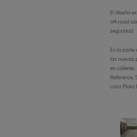
El diseño ex
off-road aú
seguridad.
En la parte 
las nuevas 
en caliente
Reference, S
color Plata