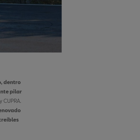
, dentro
nte pilar
 y CUPRA.
 renovado
creíbles