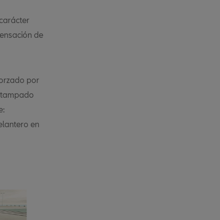
 carácter
sensación de
eforzado por
 estampado
e:
delantero en