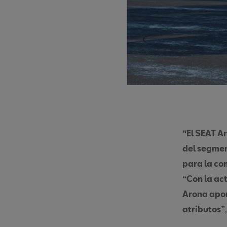
“El SEAT A
del segmen
para la c
“Con la ac
Arona apor
atributos”