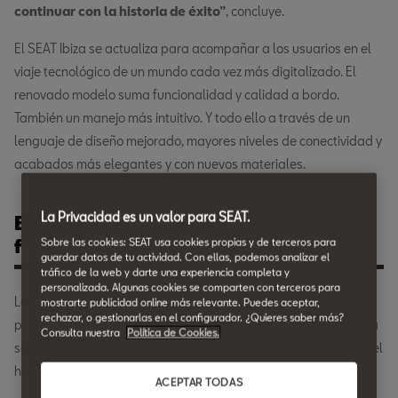
continuar con la historia de éxito”
, concluye.
El SEAT Ibiza se actualiza para acompañar a los usuarios en el
viaje tecnológico de un mundo cada vez más digitalizado. El
renovado modelo suma funcionalidad y calidad a bordo.
También un manejo más intuitivo. Y todo ello a través de un
lenguaje de diseño mejorado, mayores niveles de conectividad y
acabados más elegantes y con nuevos materiales.
La Privacidad es un valor para SEAT.
El aspecto exterior se actualiza con
faros 100% LED de serie.
Sobre las cookies: SEAT usa cookies propias y de terceros para
guardar datos de tu actividad. Con ellas, podemos analizar el
tráfico de la web y darte una experiencia completa y
personalizada. Algunas cookies se comparten con terceros para
La tecnología de iluminación ambiental y la llegada de nuevas
mostrarte publicidad online más relevante. Puedes aceptar,
rechazar, o gestionarlas en el configurador. ¿Quieres saber más?
pantallas para el sistema de info-entretenimiento, aportan una
Consulta nuestra
Política de Cookies.
sensación de renovación y una personalidad muy marcada en el
habitáculo.
ACEPTAR TODAS