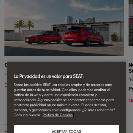
Ofertas Coches Nuevos con Entrega Inmediata.
N
S
Llévate tu SEAT con entrega inmediata.
La Privacidad es un valor para SEAT.
48
Descúbrelo en Lendiz Motor
Sobre las cookies: SEAT usa cookies propias y de terceros para
P
guardar datos de tu actividad. Con ellas, podemos analizar el
tráfico de la web y darte una experiencia completa y
personalizada. Algunas cookies se comparten con terceros para
Of
mostrarte publicidad online más relevante. Puedes aceptar,
rechazar, o gestionarlas en el configurador. ¿Quieres saber más?
Consulta nuestra
Política de Cookies.
ACEPTAR TODAS