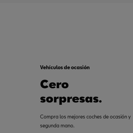
Lunes a Viernes
8:30-13:30 / 15:30-18:30
8:30-13:30 / 15:30-18:30
8:30-13:30 / 15:30-18:30
8:30-13:30 / 15:30-18:30
8:30-13:30 / 15:30-18:30
Vehículos de ocasión
Cero
sorpresas.
Compra los mejores coches de ocasión y
segunda mano.