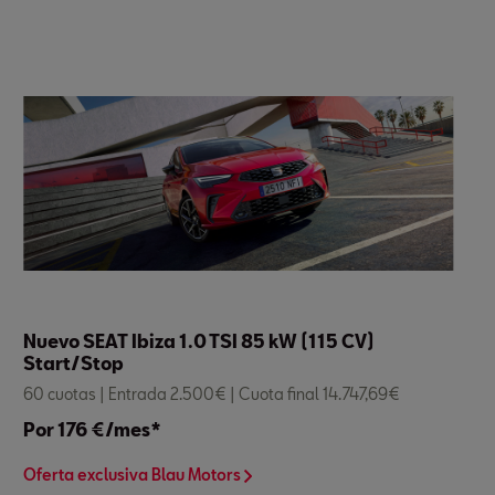
Nuevo SEAT Ibiza 1.0 TSI 85 kW (115 CV)
Start/Stop
60 cuotas | Entrada 2.500€ | Cuota final 14.747,69€
Por 176 €/mes*
Oferta exclusiva Blau Motors