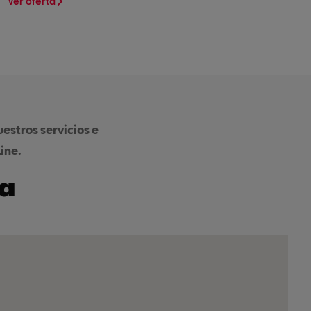
Ver oferta
estros servicios e
ine.
ta