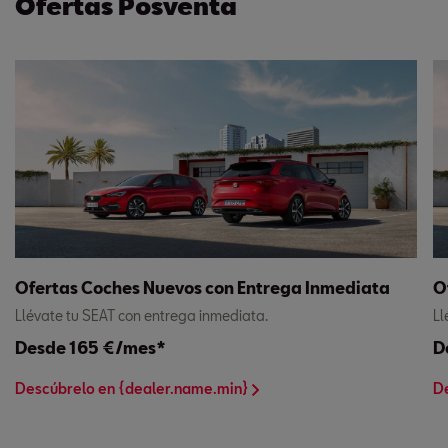
Ofertas Posventa
Ofertas Coches Nuevos con Entrega Inmediata
O
Llévate tu SEAT con entrega inmediata.
Ll
Desde 165 €/mes*
D
Descúbrelo en {dealer.name.min}
D