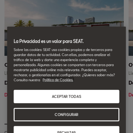
La Privacidad es un valor para SEAT.
Sobre las cookies: SEAT usa cookies propias y de terceros para
guardar datos de tu actividad. Con ellas, podemos analizar el
tráfico de la web y darte una experiencia completa y
Ofertas Coches Nuevos con Entrega Inmediata
O
personalizada. Algunas cookies se comparten con terceros para
mostrarte publicidad online más relevante. Puedes aceptar,
Llévate tu SEAT con entrega inmediata.
Ll
rechazar, o gestionarlas en el configurador. ¿Quieres saber más?
Consulta nuestra
Política de Cookies.
Desde 165 €/mes*
D
Descúbrelo en {dealer.name.min}
D
ACEPTAR TODAS
CONFIGURAR
RECHAZAR