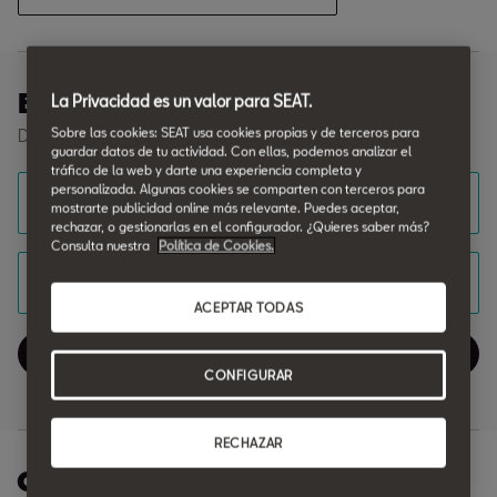
Encuentra tu coche
La Privacidad es un valor para SEAT.
Sobre las cookies: SEAT usa cookies propias y de terceros para
Descubre nuestros vehículos disponibles en stock
guardar datos de tu actividad. Con ellas, podemos analizar el
tráfico de la web y darte una experiencia completa y
personalizada. Algunas cookies se comparten con terceros para
Modelo
mostrarte publicidad online más relevante. Puedes aceptar,
rechazar, o gestionarlas en el configurador. ¿Quieres saber más?
Consulta nuestra
Política de Cookies.
Motor
ACEPTAR TODAS
Ver 33 vehiculos
CONFIGURAR
RECHAZAR
Ofertas Posventa