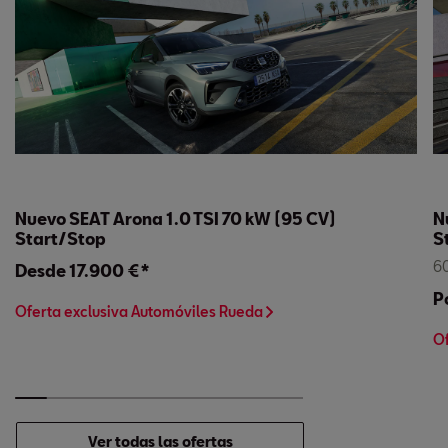
Nuevo SEAT Arona 1.0 TSI 70 kW (95 CV)
N
Start/Stop
S
60
Desde 17.900 €*
P
Oferta exclusiva Automóviles Rueda
Of
Ver todas las ofertas