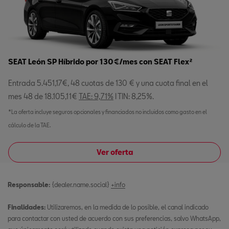
SEAT León SP Híbrido por 130€/mes con SEAT Flex²
Entrada 5.451,17€, 48 cuotas de 130 € y una cuota final en el
mes 48 de 18.105,11€
TAE: 9,71%
I TIN: 8,25%.
*La oferta incluye seguros opcionales y financiados no incluidos como gasto en el
cálculo de la TAE.
Ver oferta
Responsable:
{dealer.name.social}
+info
Finalidades:
Utilizaremos, en la medida de lo posible, el canal indicado
para contactar con usted de acuerdo con sus preferencias, salvo WhatsApp,