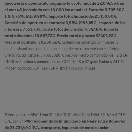
devolverlo o quedártelo pagando la cuota final de 22.044,56€ en
el mes 48 (calculada con 10.000 km anuales). Entrada: 3.705,50€.
TIN: 8,75%.
TAE: 9,98%
. Importe total financiado: 25.150,60€.
Comisión de apertura al contado: 3,95% (993,45€). Importe de los
intereses: 7.553,73€. Coste total del crédito: 8.547,18€. Importe
total adeudado: 33.697,78€. Precio total a plazos: 37.403,28€.
Precio al contado: 30.259,62€.
Sistema de amortización francés. El
modelo visualizado puede no corresponder exactamente con el ofertado.
Oferta válida hasta el 31/08/2026. Consumo medio combinado de 1,2 a 1,4
l/100km. Emisiones ponderadas de CO2 de 28 a 32 g/km (Valores WLTP).
Imagen acabado SEAT Leon SP PHEV FR con opcionales.
²Oferta para un SEAT Leon SP 1.5 eTSI 85 kW (115cv) DSG-7 St&Sp STYLE
ONE con un
PVP recomendado financiando en Península y Baleares
de 23.781,49€ (IVA, transporte, impuesto de matriculación,