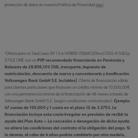
protección de datos en nuestra Política de Privacidad
aquí
.
¹Oferta para un Seat Leon SP 1.5 e-HYBRID 150kW (204cv) DSG-6 St&Sp
STYLE ONE con un
PVP recomendado financiando en Península y
Baleares de 28.856,10€ (IVA, transporte, impuesto de
matriculación, descuento de marca y concesionario y bonificación
Volkswagen Bank GmbH S.E. incluidos).
Oferta de financiación válida
para clientes particulares que financien un crédito mínimo de 10.000,00€
con una permanencia mínima de la financiación de 48 meses a través de
Volkswagen Bank GmbH S.E. (según condiciones contractuales).
Ejemplo:
47 cuotas de 155,00€ y 1 cuota en el plazo 12 de 3.375€. La
financiación incluye esta cuota irregular en previsión de recibir la
ayuda del Plan Auto +. La concesión o denegación de dicha ayuda
no altera las condiciones del contrato ni la obligación del pago. Si
lo deseas, al cabo de 4 años podrás cambiarlo por otro modelo,