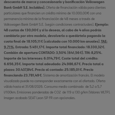
descuento de marca y concesionario y bonificación Volkswagen
Bank GmbH S.E. incluidos).
Oferta de financiación válida para clientes
particulares que financien un crédito mínimo de 10.000,00€ con una
permanencia mínima de la financiación de 48 meses a través de
Volkswagen Bank GmbH S.E. (según condiciones contractuales).
Ejemplo:
48 cuotas de 130,00€ y si lo deseas, al cabo de 4 años podrás
cambiarlo por otro modelo, devolverlo o quedártelo pagando la
cuota final de 18.105,11€ (calculada con 10.000 km anuales).
TAE:
9,71%
. Entrada: 5.451,17€. Importe total financiado: 18.330,32€.
Comisión de apertura CONTADO: 3,50% (641,56€). TIN: 8,25%.
Importe de los intereses: 6.014,79€. Coste total del crédito:
6.656,35€. Importe total adeudado: 24.986,67€. Precio total a
plazos: 30.437,84€. Precio al contado: 25.185,01€. Precio
financiando 23.781,49€
. Sistema de amortización francés. El modelo
visualizado puede no corresponder exactamente con el ofertado. Oferta
válida hasta el 31/08/2026. Consumo medio combinado de 5,2 a 5,7
l/100km. Emisiones ponderadas de CO2 de 119 a 130 g/km (Valores WLTP).
Imagen acabado SEAT Leon SP FR con opcionales.