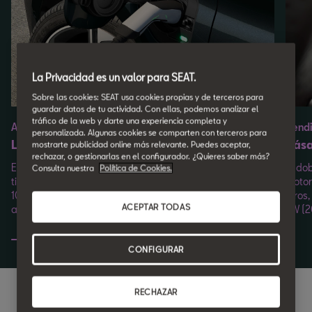
La Privacidad es un valor para SEAT.
Sobre las cookies: SEAT usa cookies propias y de terceros para
guardar datos de tu actividad. Con ellas, podemos analizar el
tráfico de la web y darte una experiencia completa y
Autonomía
Rend
personalizada. Algunas cookies se comparten con terceros para
Listo para la aventura
Pása
mostrarte publicidad online más relevante. Puedes aceptar,
rechazar, o gestionarlas en el configurador. ¿Quieres saber más?
El límite lo pones tú. El SEAT León Sportstourer e-HYBRID
El do
Consulta nuestra
Política de Cookies.
tiene una autonomía eléctrica sin emisiones de más de
motor
100 km*. Combina también ambos motores para una
litro
ACEPTAR TODAS
autonomía total entre 850 y 910 km.
kW (2
CONFIGURAR
RECHAZAR