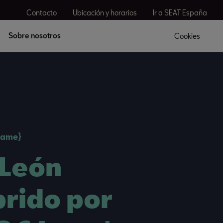
Contacto
Ubicación y horarios
Ir a SEAT España
Sobre nosotros
Cookies
name}
 León
brido por