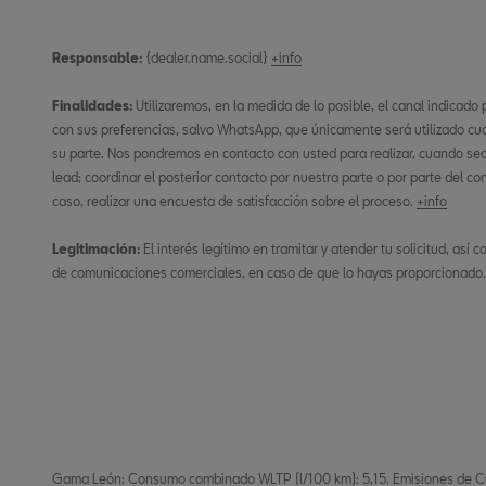
Responsable:
{dealer.name.social}
+info
Finalidades:
Utilizaremos, en la medida de lo posible, el canal indicado
con sus preferencias, salvo WhatsApp, que únicamente será utilizado cu
su parte. Nos pondremos en contacto con usted para realizar, cuando sea n
lead; coordinar el posterior contacto por nuestra parte o por parte del co
caso, realizar una encuesta de satisfacción sobre el proceso.
+info
Legitimación:
El interés legítimo en tramitar y atender tu solicitud, así
de comunicaciones comerciales, en caso de que lo hayas proporcionado
Gama León: Consumo combinado WLTP (l/100 km): 5,15. Emisiones de CO