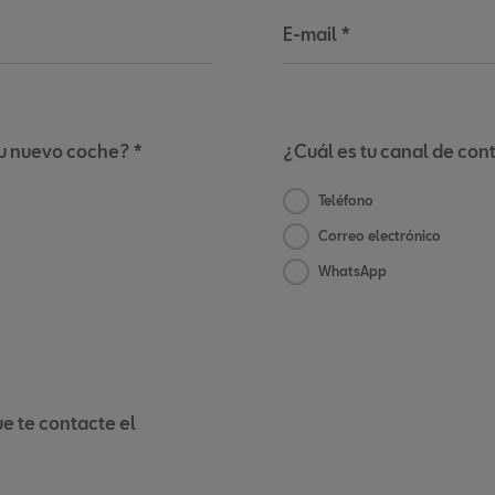
E-mail
*
tu nuevo coche? *
¿Cuál es tu canal de con
Teléfono
Correo electrónico
WhatsApp
e te contacte el