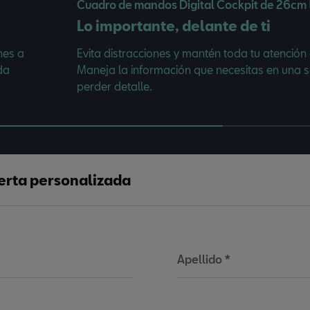
Cuadro de mandos Digital Cockpit de 26cm (
Lo importante, delante de ti
nes a
Evita distracciones y mantén toda tu atención 
da
Maneja la información que necesitas en una s
perder detalle.
ferta personalizada
Apellido
*