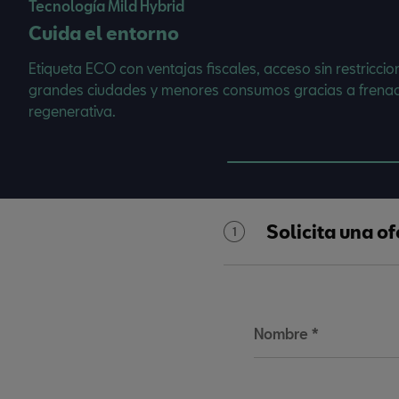
Tecnología Mild Hybrid
Cuida el entorno
Etiqueta ECO con ventajas fiscales, acceso sin restriccio
grandes ciudades y menores consumos gracias a frena
regenerativa.
Solicita una o
1
Nombre
*