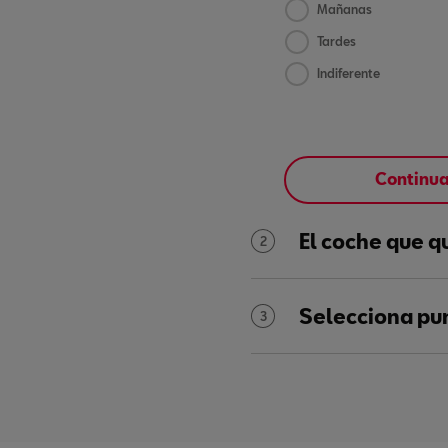
Mañanas
Tardes
Indiferente
Continu
El coche que q
2
Selecciona pu
3