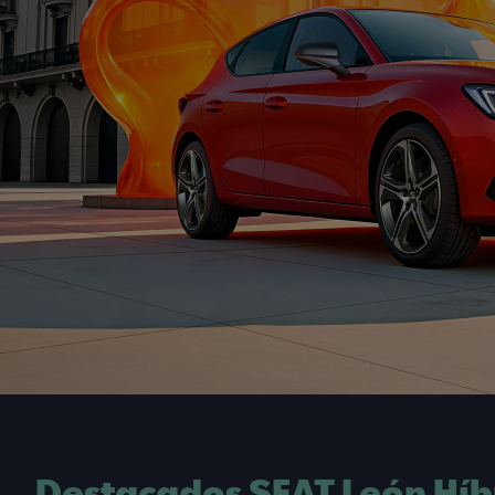
Destacados SEAT León Híb