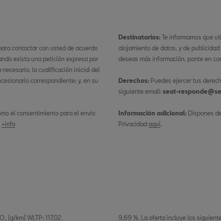
Destinatarios:
Te informamos que ut
 para contactar con usted de acuerdo
alojamiento de datos, y de publicidad
ando exista una petición expresa por
deseas más información, ponte en con
ecesario, la cualificación inicial del
ncesionario correspondiente; y, en su
Derechos:
Puedes ejercer tus derech
siguiente email:
seat-responde@se
 como el consentimiento para el envío
Información adicional:
Dispones de 
.
+info
Privacidad
aquí
.
₂ (g/km) WLTP: 117,02.
9,69 %. La oferta incluye los siguien