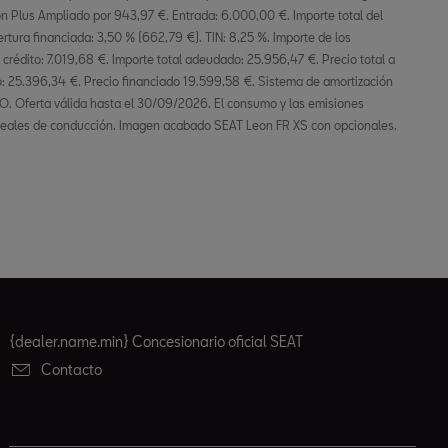
 reales de conducción. Imagen acabado SEAT Leon FR XS con opcionales.
{dealer.name.min} Concesionario oficial SEAT
Contacto