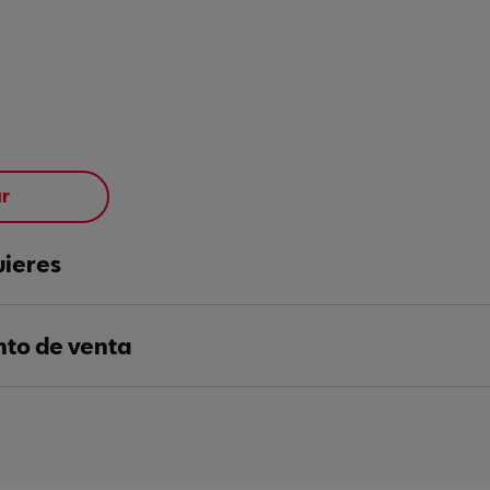
ar
uieres
nto de venta