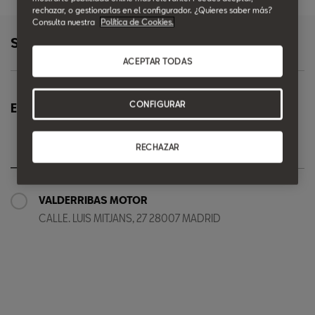
rechazar, o gestionarlas en el configurador. ¿Quieres saber más?
Consulta nuestra
Política de Cookies.
Selecciona punto de venta
ACEPTAR TODAS
CONFIGURAR
Elige punto de venta
RECHAZAR
Mapa
Ver más
VALDERRIBAS MOTOR
CALLE. LUIS MITJANS, 27 28007 MADRID