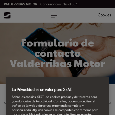
VALDERRIBAS MOTOR
Concesionario Oficial SEAT
Cookies
Formulario de
contacto
Valderribas Motor
La Privacidad es un valor para SEAT.
Ponte en contacto con VALDERRIBAS MOTOR, envíanos tu
Sobre las cookies: SEAT usa cookies propias y de terceros para
guardar datos de tu actividad. Con ellas, podemos analizar el
consulta mediante el siguiente formulario o llámanos al teléfono
tráfico de la web y darte una experiencia completa y
915514800
.
personalizada. Algunas cookies se comparten con terceros para
mostrarte publicidad online más relevante. Puedes aceptar,