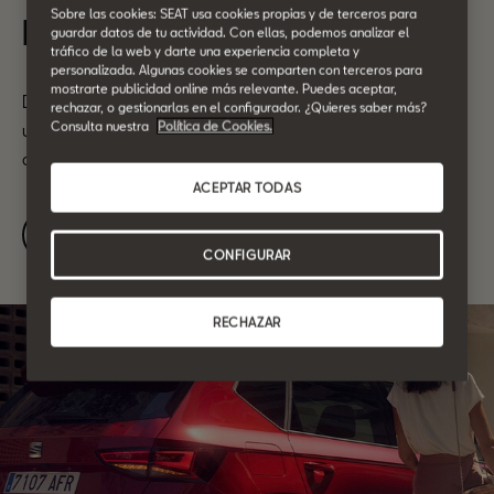
Sobre las cookies: SEAT usa cookies propias y de terceros para
Plan de mantenimiento
guardar datos de tu actividad. Con ellas, podemos analizar el
tráfico de la web y darte una experiencia completa y
personalizada. Algunas cookies se comparten con terceros para
mostrarte publicidad online más relevante. Puedes aceptar,
Disfruta de un plan de mantenimiento con cuotas flexibles y
rechazar, o gestionarlas en el configurador. ¿Quieres saber más?
Consulta nuestra
Política de Cookies.
una cobertura de hasta 10 años. Conoce todas sus ventajas y
calcula tu cuota.
ACEPTAR TODAS
Ver más
CONFIGURAR
RECHAZAR