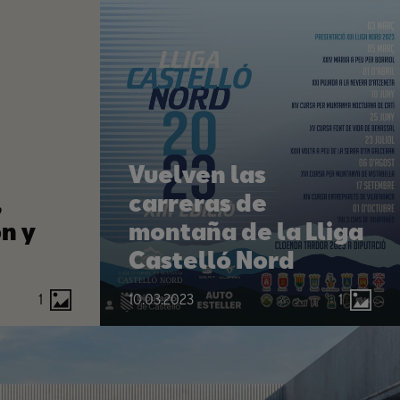
Vuelven las
,
carreras de
n y
montaña de la Lliga
Castelló Nord
1
10.03.2023
1