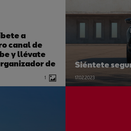
íbete a
ro canal de
be y llévate
organizador de
Siéntete segu
ero
1
17.02.2023