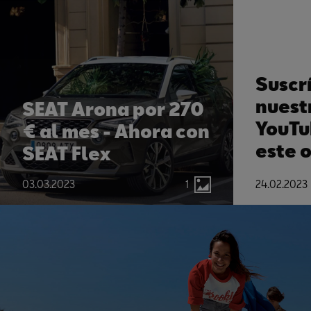
Suscr
nuest
SEAT Arona por 270
YouTu
€ al mes - Ahora con
este 
SEAT Flex
malet
24.02.2023
03.03.2023
1