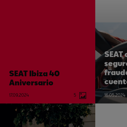
SEAT 
segur
fraud
SEAT Ibiza 40
cuent
Aniversario
daños
17.09.2024
5
16.05.2024