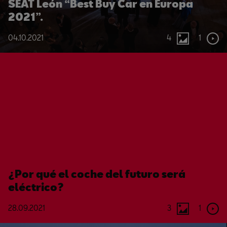
SEAT León “Best Buy Car en Europa
2021”.
04.10.2021
4
1
¿Por qué el coche del futuro será
eléctrico?
28.09.2021
3
1