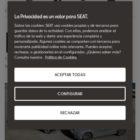
17.09.2024.
La Privacidad es un valor para SEAT.
Sobre las cookies: SEAT usa cookies propias y de terceros para
P
guardar datos de tu actividad. Con ellas, podemos analizar el
ara celebrar el 40 aniversario del SEAT Ibiza, el
tráfico de la web y darte una experiencia completa y
modelo de edición limitada ofrece un equipamiento
personalizada. Algunas cookies se comparten con terceros para
mostrarte publicidad online más relevante. Puedes aceptar,
exclusivo, colores exclusivos y elementos de diseño
rechazar, o gestionarlas en el configurador. ¿Quieres saber más?
Consulta nuestra
Política de Cookies.
con un toque de vanguardia que rinden homenaje a su valioso
legado.
ACEPTAR TODAS
CONFIGURAR
RECHAZAR